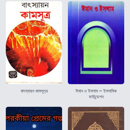
বাৎস্যায়ন কামসূত্র
ঈমান ও ইসলাম – ইসলামিক
ফাউন্ডেশন