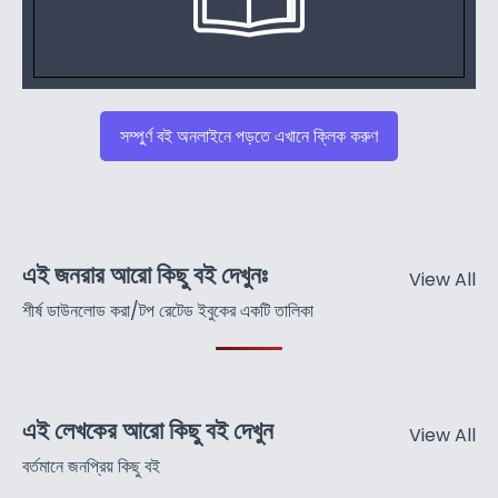
সম্পুর্ণ বই অনলাইনে পড়তে এখানে ক্লিক করুণ
এই জনরার আরো কিছু বই দেখুনঃ
View All
শীর্ষ ডাউনলোড করা/টপ রেটেড ইবুকের একটি তালিকা
এই লেখকের আরো কিছু বই দেখুন
View All
বর্তমানে জনপ্রিয় কিছু বই