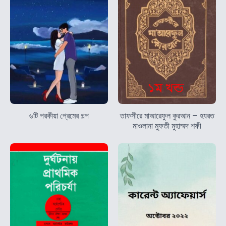
৬টি পরকীয়া প্রেমের গল্প
তাফসীরে মাআরেফুল কুরআন – হযরত
মাওলানা মুফতী মুহাম্মদ শফী