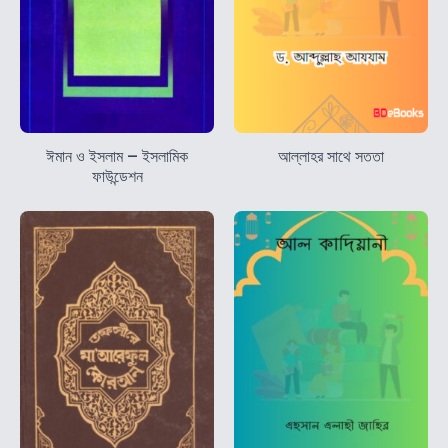
ঈমান ও ইসলাম – ইসলামিক
আল্লাহর সাথে সততা
ফাউন্ডেশন