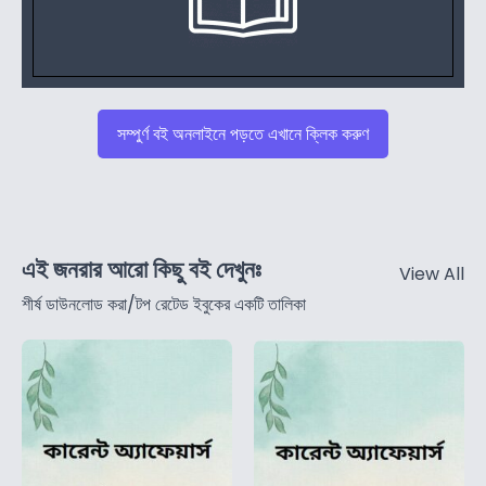
সম্পুর্ণ বই অনলাইনে পড়তে এখানে ক্লিক করুণ
এই জনরার আরো কিছু বই দেখুনঃ
View All
শীর্ষ ডাউনলোড করা/টপ রেটেড ইবুকের একটি তালিকা