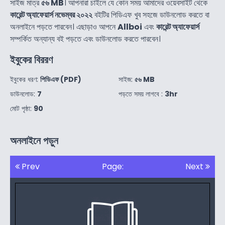
সাইজ মাত্র
৫৬ MB
। আপনারা চাইলে যে কোন সময় আমাদের ওয়েবসাইট থেকে
কারেন্ট অ্যাফেয়ার্স নভেম্বর ২০২২
বইটির পিডিএফ খুব সহজে ডাউনলোড করতে বা
অনলাইনে পড়তে পারবেন। এছাড়াও আপনে
Allboi
এবং
কারেন্ট অ্যাফেয়ার্স
সম্পর্কিত অন্যান্য বই পড়তে এবং ডাউনলোড করতে পারবেন।
ইবুকের বিররণ
ইবুকের ধরণ:
পিডিএফ (PDF)
সাইজ:
৫৬ MB
ডাউনলোড:
7
পড়তে সময় লাগবে :
3hr
মোট পৃষ্ঠা:
90
অনলাইনে পড়ুন
Prev
Page:
Next