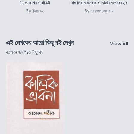
চিলেকোঠার উদ্মাদিনী
বাঙালির মস্তিষ্ক ও তাহার অপব্যবহার
By চিন্ময় গুহ
By প্রফুল্ল চন্দ্র রায়
এই লেখকের আরো কিছু বই দেখুন
View All
বর্তমানে জনপ্রিয় কিছু বই