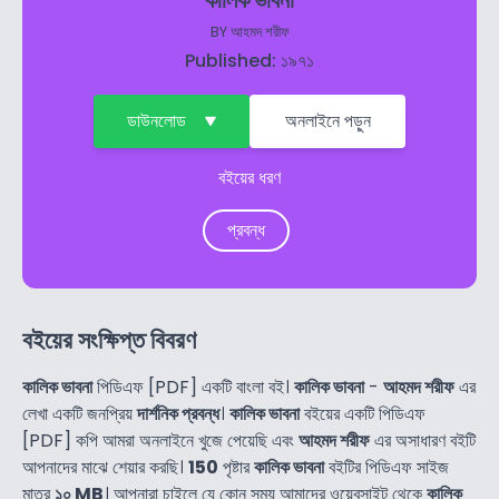
কালিক ভাবনা
BY
আহমদ শরীফ
Published: ১৯৭১
ডাউনলোড
অনলাইনে পড়ুন
বইয়ের ধরণ
প্রবন্ধ
বইয়ের সংক্ষিপ্ত বিবরণ
কালিক ভাবনা
পিডিএফ [PDF] একটি বাংলা বই।
কালিক ভাবনা
-
আহমদ শরীফ
এর
লেখা একটি জনপ্রিয়
দার্শনিক প্রবন্ধ
।
কালিক ভাবনা
বইয়ের একটি পিডিএফ
[PDF] কপি আমরা অনলাইনে খুজে পেয়েছি এবং
আহমদ শরীফ
এর অসাধারণ বইটি
আপনাদের মাঝে শেয়ার করছি।
150
পৃষ্টার
কালিক ভাবনা
বইটির পিডিএফ সাইজ
মাত্র
১০ MB
। আপনারা চাইলে যে কোন সময় আমাদের ওয়েবসাইট থেকে
কালিক