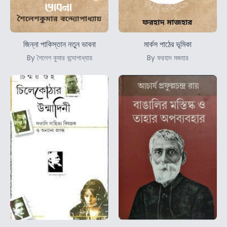
জিন্না পাকিস্তান নতুন ভাবনা
মার্কস পাঠের ভূমিকা
By শৈলেশ কুমার বন্দোপাধ্যায়
By ফরহাদ মজহার