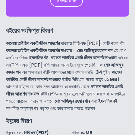
ইসলামিক বই
বইয়ের সংক্ষিপ্ত বিবরণ
কালেমা তাইয়িবা একটি জীবন আদর্শের দাওয়াত
পিডিএফ [PDF] একটি বাংলা বই।
কালেমা তাইয়িবা একটি জীবন আদর্শের দাওয়াত
-
মোঃ আজিজুর রহমান খান
এর লেখা
একটি জনপ্রিয়
ইসলামিক বই
।
কালেমা তাইয়িবা একটি জীবন আদর্শের দাওয়াত
বইয়ের
একটি পিডিএফ [PDF] কপি আমরা অনলাইনে খুজে পেয়েছি এবং
মোঃ আজিজুর
রহমান খান
এর অসাধারণ বইটি আপনাদের মাঝে শেয়ার করছি।
34
পৃষ্টার
কালেমা
তাইয়িবা একটি জীবন আদর্শের দাওয়াত
বইটির পিডিএফ সাইজ মাত্র
০১ MB
।
আপনারা চাইলে যে কোন সময় আমাদের ওয়েবসাইট থেকে
কালেমা তাইয়িবা একটি
জীবন আদর্শের দাওয়াত
বইটির পিডিএফ খুব সহজে ডাউনলোড করতে বা অনলাইনে
পড়তে পারবেন। এছাড়াও আপনে
মোঃ আজিজুর রহমান খান
এবং
ইসলামিক বই
সম্পর্কিত অন্যান্য বই পড়তে এবং ডাউনলোড করতে পারবেন।
ইবুকের বিররণ
ইবুকের ধরণ:
পিডিএফ (PDF)
সাইজ:
০১ MB