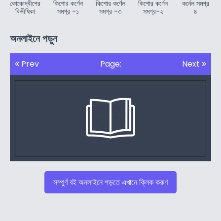
কোকোদ্বীপের
কিশোর কর্ণেল
কিশোর কর্ণেল
কিশোর কর্ণেল
কর্নেল সমগ্র
বিভীষিকা
সমগ্র -১
সমগ্র -৩
সমগ্র-২
৪
অনলাইনে পড়ুন
Prev
Page:
Next
সম্পুর্ণ বই অনলাইনে পড়তে এখানে ক্লিক করুণ