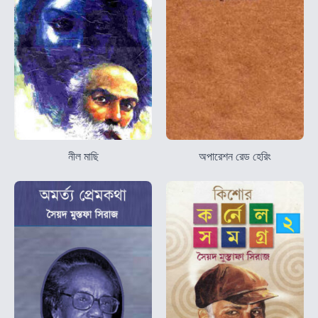
নীল মাছি
অপারেশন রেড হেরিং