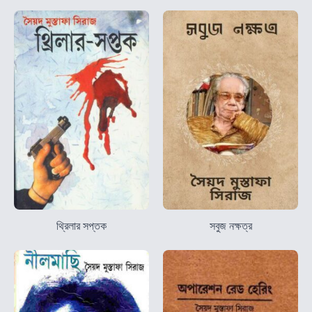
থ্রিলার সপ্তক
সবুজ নক্ষত্র