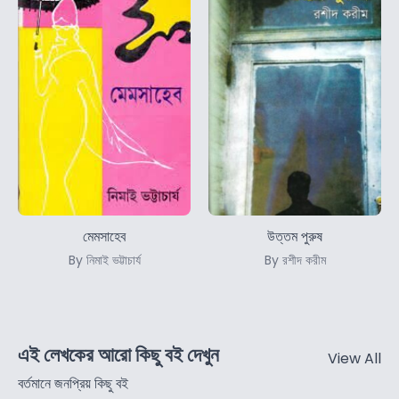
মেমসাহেব
উত্তম পুরুষ
By নিমাই ভট্টাচার্য
By রশীদ করীম
এই লেখকের আরো কিছু বই দেখুন
View All
বর্তমানে জনপ্রিয় কিছু বই