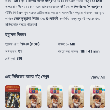
করছি।
351
পৃষ্টার
কিশোর কর্ণেল সমগ্র-২
বইটির পিডিএফ সাইজ মাত্র
১০ MB
।
আপনারা চাইলে যে কোন সময় আমাদের ওয়েবসাইট থেকে
কিশোর কর্ণেল সমগ্র-২
বইটির পিডিএফ খুব সহজে ডাউনলোড করতে বা অনলাইনে পড়তে পারবেন। এছাড়াও
আপনে
সৈয়দ মুস্তাফা সিরাজ
এবং
কল্পকাহিনী
সম্পর্কিত অন্যান্য বই পড়তে এবং
ডাউনলোড করতে পারবেন।
ইবুকের বিররণ
ইবুকের ধরণ:
পিডিএফ (PDF)
সাইজ:
১০ MB
ডাউনলোড:
51
পড়তে সময় লাগবে :
11hr 42min
মোট পৃষ্ঠা:
351
এই সিরিজের আরো বই দেখুন
View All