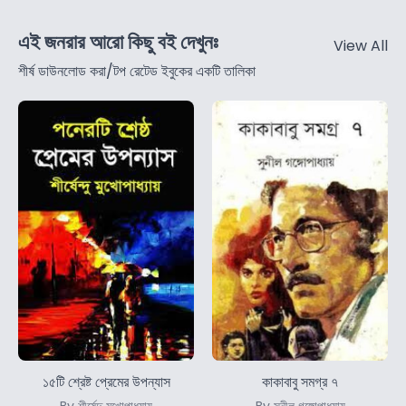
এই জনরার আরো কিছু বই দেখুনঃ
View All
শীর্ষ ডাউনলোড করা/টপ রেটেড ইবুকের একটি তালিকা
১৫টি শ্রেষ্ট প্রেমের উপন্যাস
কাকাবাবু সমগ্র ৭
By শীর্ষেন্দু মুখোপাধ্যায়
By সুনীল গঙ্গোপাধ্যায়