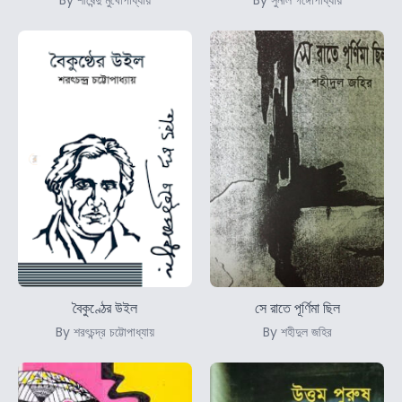
বৈকুণ্ঠের উইল
সে রাতে পূর্ণিমা ছিল
By শরৎচন্দ্র চট্টোপাধ্যায়
By শহীদুল জহির