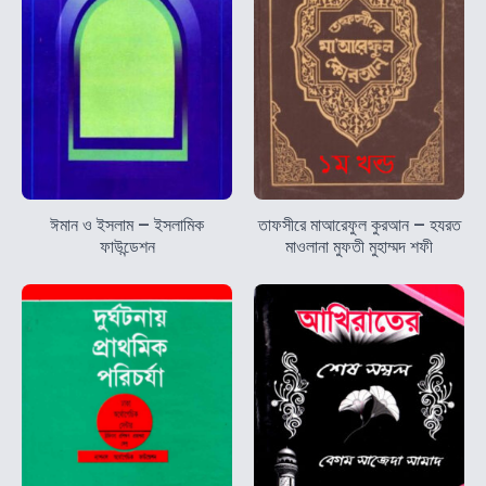
ঈমান ও ইসলাম – ইসলামিক
তাফসীরে মাআরেফুল কুরআন – হযরত
ফাউন্ডেশন
মাওলানা মুফতী মুহাম্মদ শফী