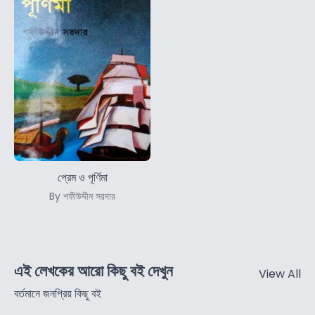
প্রেম ও পূর্ণিমা
By শফীউদ্দীন সরদার
এই লেখকের আরো কিছু বই দেখুন
View All
বর্তমানে জনপ্রিয় কিছু বই