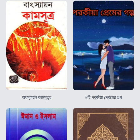
বাৎস্যায়ন কামসূত্র
৬টি পরকীয়া প্রেমের গল্প