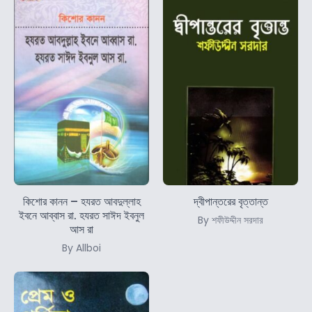
কিশোর কানন – হযরত আবদুল্লাহ
দ্বীপান্তরের বৃত্তান্ত
ইবনে আব্বাস রা. হযরত সাঈদ ইবনুল
By শফীউদ্দীন সরদার
আস রা
By Allboi