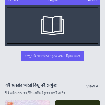
সম্পুর্ণ বই অনলাইনে পড়তে এখানে ক্লিক করুণ
এই জনরার আরো কিছু বই দেখুনঃ
View All
শীর্ষ ডাউনলোড করা/টপ রেটেড ইবুকের একটি তালিকা