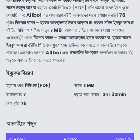
ইসলামিক উপন্যাস
।
কিশোর কানন – হযরত আবদুল্লাহ ইবনে আব্বাস রা. হযরত
সাঈদ ইবনুল আস রা
বইয়ের একটি পিডিএফ [PDF] কপি আমরা অনলাইনে খুজে
পেয়েছি এবং
Allboi
এর অসাধারণ বইটি আপনাদের মাঝে শেয়ার করছি।
76
পৃষ্টার
কিশোর কানন – হযরত আবদুল্লাহ ইবনে আব্বাস রা. হযরত সাঈদ ইবনুল আস রা
বইটির পিডিএফ সাইজ মাত্র
৪ MB
। আপনারা চাইলে যে কোন সময় আমাদের
ওয়েবসাইট থেকে
কিশোর কানন – হযরত আবদুল্লাহ ইবনে আব্বাস রা. হযরত সাঈদ
ইবনুল আস রা
বইটির পিডিএফ খুব সহজে ডাউনলোড করতে বা অনলাইনে পড়তে
পারবেন। এছাড়াও আপনে
Allboi
এবং
ইসলামিক উপন্যাস
সম্পর্কিত অন্যান্য বই
পড়তে এবং ডাউনলোড করতে পারবেন।
ইবুকের বিররণ
ইবুকের ধরণ:
পিডিএফ (PDF)
সাইজ:
৪ MB
ডাউনলোড:
7
পড়তে সময় লাগবে :
2hr 32min
মোট পৃষ্ঠা:
76
অনলাইনে পড়ুন
Prev
Page:
Next