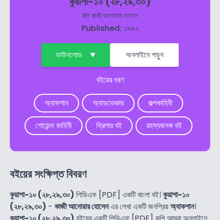
কুয়াশা-১০ (২৮,২৯,৩০)
BY
কাজী আনোয়ার হোসেন
Published: ১৯৯২
ডাউনলোড
অনলাইনে পড়ুন
বইয়ের ধরণ
অ্যাকশান
অ্যাডভেঞ্চার
কল্পকাহিনী
গোয়েন্দা কাহিনী
থ্রিলার বই
রহস্যজনক বই
বইয়ের সংক্ষিপ্ত বিবরণ
কুয়াশা-১০ (২৮,২৯,৩০)
পিডিএফ [PDF] একটি বাংলা বই।
কুয়াশা-১০
(২৮,২৯,৩০)
-
কাজী আনোয়ার হোসেন
এর লেখা একটি জনপ্রিয়
অ্যাকশান
।
কুয়াশা-১০ (২৮,২৯,৩০)
বইয়ের একটি পিডিএফ [PDF] কপি আমরা অনলাইনে