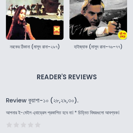
নরকের ঠিকানা (মাসুদ রানা-২৯৭)
হাইজ্যাক (মাসুদ রানা-৭৬-৭৭)
READER'S REVIEWS
Review কুয়াশা-১০ (২৮,২৯,৩০).
আপনার ই-মেইল এ্যাড্রেস প্রকাশিত হবে না।
*
চিহ্নিত বিষয়গুলো আবশ্যক।