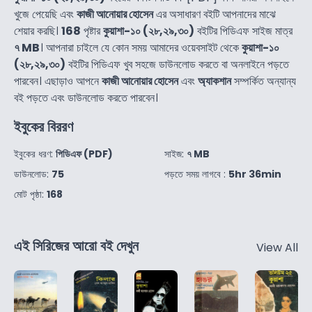
খুজে পেয়েছি এবং
কাজী আনোয়ার হোসেন
এর অসাধারণ বইটি আপনাদের মাঝে
শেয়ার করছি।
168
পৃষ্টার
কুয়াশা-১০ (২৮,২৯,৩০)
বইটির পিডিএফ সাইজ মাত্র
৭ MB
। আপনারা চাইলে যে কোন সময় আমাদের ওয়েবসাইট থেকে
কুয়াশা-১০
(২৮,২৯,৩০)
বইটির পিডিএফ খুব সহজে ডাউনলোড করতে বা অনলাইনে পড়তে
পারবেন। এছাড়াও আপনে
কাজী আনোয়ার হোসেন
এবং
অ্যাকশান
সম্পর্কিত অন্যান্য
বই পড়তে এবং ডাউনলোড করতে পারবেন।
ইবুকের বিররণ
ইবুকের ধরণ:
পিডিএফ (PDF)
সাইজ:
৭ MB
ডাউনলোড:
75
পড়তে সময় লাগবে :
5hr 36min
মোট পৃষ্ঠা:
168
এই সিরিজের আরো বই দেখুন
View All