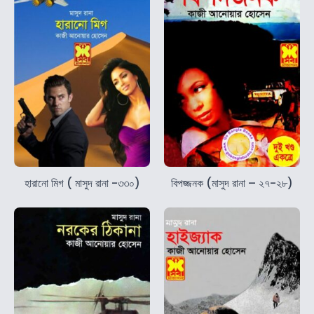
হারানো মিগ ( মাসুদ রানা -৩৩০)
বিপজ্জনক (মাসুদ রানা – ২৭-২৮)