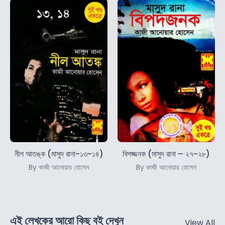
নীল আতঙ্ক (মাসুদ রানা-১৩-১৪)
বিপজ্জনক (মাসুদ রানা – ২৭-২৮)
By কাজী আনোয়ার হোসেন
By কাজী আনোয়ার হোসেন
এই লেখকের আরো কিছু বই দেখুন
View All