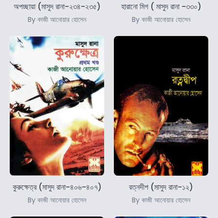
অপচ্ছায়া (মাসুদ রানা-২৩৪-২৩৫)
হারানো মিগ ( মাসুদ রানা -৩৩০)
By কাজী আনোয়ার হোসেন
By কাজী আনোয়ার হোসেন
কুরুক্ষেত্র (মাসুদ রানা-৪০৬-৪০৭)
রত্নদীপ (মাসুদ রানা-১২)
By কাজী আনোয়ার হোসেন
By কাজী আনোয়ার হোসেন