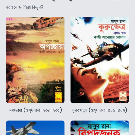
বর্তমানে জনপ্রিয় কিছু বই
অপচ্ছায়া (মাসুদ রানা-২৩৪-২৩৫)
কুরুক্ষেত্র (মাসুদ রানা-৪০৬-৪০৭)