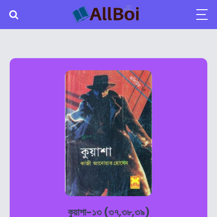
কুয়াশা-১৩ (৩৭,৩৮,৩৯)