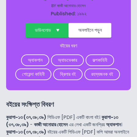
BY
কাজী আনোয়ার হোসেন
Published: ১৯৯২
ডাউনলোড
অনলাইনে পড়ুন
বইয়ের ধরণ
অ্যাকশান
অ্যাডভেঞ্চার
কল্পকাহিনী
গোয়েন্দা কাহিনী
থ্রিলার বই
রহস্যজনক বই
বইয়ের সংক্ষিপ্ত বিবরণ
কুয়াশা-১৩ (৩৭,৩৮,৩৯)
পিডিএফ [PDF] একটি বাংলা বই।
কুয়াশা-১৩
(৩৭,৩৮,৩৯)
-
কাজী আনোয়ার হোসেন
এর লেখা একটি জনপ্রিয়
অ্যাকশান
।
কুয়াশা-১৩ (৩৭,৩৮,৩৯)
বইয়ের একটি পিডিএফ [PDF] কপি আমরা অনলাইনে