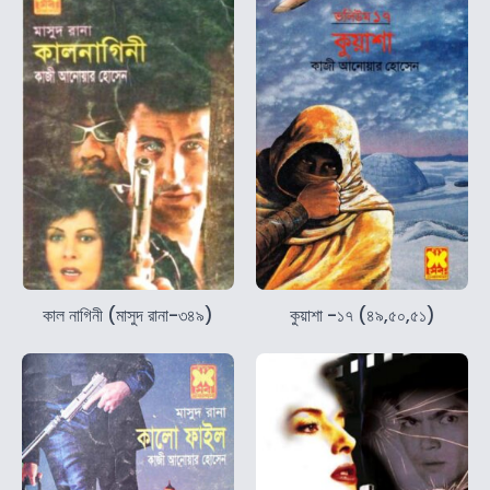
কাল নাগিনী (মাসুদ রানা-৩৪৯)
কুয়াশা -১৭ (৪৯,৫০,৫১)