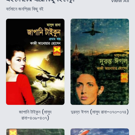
View All
বর্তমানে জনপ্রিয় কিছু বই
জাপানি টাইকুন (মাসুদ
দুরন্ত ঈগল (মাসুদ রানা-৩৭৩-৩৭৪)
রানা-৪৩৬-৪৩৭)