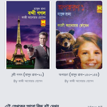
বন্দী গগল (মাসুদ রানা-৯১)
অপহরণ (মাসুদ রানা-১৪৩-১৪৪)
By কাজী আনোয়ার হোসেন
By কাজী আনোয়ার হোসেন
এই লেখকের আরো কিছু বই দেখুন