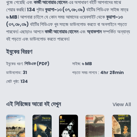
খুজে পেয়েছি এবং
কাজী আনোয়ার হোসেন
এর অসাধারণ বইটি আপনাদের মাঝে
শেয়ার করছি।
134
পৃষ্টার
কুয়াশা-১৩ (৩৭,৩৮,৩৯)
বইটির পিডিএফ সাইজ মাত্র
৬ MB
। আপনারা চাইলে যে কোন সময় আমাদের ওয়েবসাইট থেকে
কুয়াশা-১৩
(৩৭,৩৮,৩৯)
বইটির পিডিএফ খুব সহজে ডাউনলোড করতে বা অনলাইনে পড়তে
পারবেন। এছাড়াও আপনে
কাজী আনোয়ার হোসেন
এবং
অ্যাকশান
সম্পর্কিত অন্যান্য
বই পড়তে এবং ডাউনলোড করতে পারবেন।
ইবুকের বিররণ
ইবুকের ধরণ:
পিডিএফ (PDF)
সাইজ:
৬ MB
ডাউনলোড:
31
পড়তে সময় লাগবে :
4hr 28min
মোট পৃষ্ঠা:
134
এই সিরিজের আরো বই দেখুন
View All