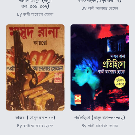
জাপানি টাইকুন (মাসুদ
ভারত নাট্যম(মাসুদ রানা- ২)
রানা-৪৩৬-৪৩৭)
By কাজী আনোয়ার হোসেন
By কাজী আনোয়ার হোসেন
কায়রো ( মাসুদ রানা- ১৫)
প্রতিহিংসা (মাসুদ রানা-৫১-৫২)
By কাজী আনোয়ার হোসেন
By কাজী আনোয়ার হোসেন