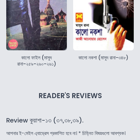
কালো ফাইল (মাসুদ
কালো নকশা (মাসুদ রানা-৩৪৮)
রানা-২৫৯-২৬০-২৬১)
READER'S REVIEWS
Review কুয়াশা-১৩ (৩৭,৩৮,৩৯).
আপনার ই-মেইল এ্যাড্রেস প্রকাশিত হবে না।
*
চিহ্নিত বিষয়গুলো আবশ্যক।