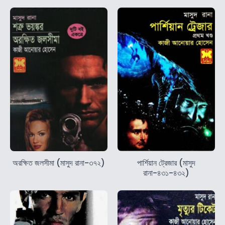
অরক্ষিত জলসীমা (মাসুদ রানা-৩৭২)
পার্শিয়ান ট্রেজার (মাসুদ
রানা-৪৩১-৪৩২)