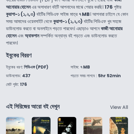
আনোয়ার হোসেন
এর অসাধারণ বইটি আপনাদের মাঝে শেয়ার করছি।
176
পৃষ্টার
কুয়াশা-১ (১,২,৩)
বইটির পিডিএফ সাইজ মাত্র
৭ MB
। আপনারা চাইলে যে কোন
সময় আমাদের ওয়েবসাইট থেকে
কুয়াশা-১ (১,২,৩)
বইটির পিডিএফ খুব সহজে
ডাউনলোড করতে বা অনলাইনে পড়তে পারবেন। এছাড়াও আপনে
কাজী আনোয়ার
হোসেন
এবং
অ্যাকশান
সম্পর্কিত অন্যান্য বই পড়তে এবং ডাউনলোড করতে
পারবেন।
ইবুকের বিররণ
ইবুকের ধরণ:
পিডিএফ (PDF)
সাইজ:
৭ MB
ডাউনলোড:
437
পড়তে সময় লাগবে :
5hr 52min
মোট পৃষ্ঠা:
176
এই সিরিজের আরো বই দেখুন
View All