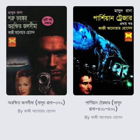
অরক্ষিত জলসীমা (মাসুদ রানা-৩৭২)
পার্শিয়ান ট্রেজার (মাসুদ
রানা-৪৩১-৪৩২)
By কাজী আনোয়ার হোসেন
By কাজী আনোয়ার হোসেন