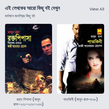
এই লেখকের আরো কিছু বই দেখুন
View All
বর্তমানে জনপ্রিয় কিছু বই
রক্ত পিপাসা (মাসুদ
পাতকিনী (মাসুদ রানা-৪৩৮)
রানা-২৩১-২৩২-২৩৩)