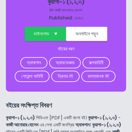
কুয়াশা-১ (১,২,৩)
BY
কাজী আনোয়ার হোসেন
Published: ১৯৯২
ডাউনলোড
অনলাইনে পড়ুন
বইয়ের ধরণ
অ্যাকশান
অ্যাডভেঞ্চার
কল্পকাহিনী
গোয়েন্দা কাহিনী
থ্রিলার বই
রহস্যজনক বই
বইয়ের সংক্ষিপ্ত বিবরণ
কুয়াশা-১ (১,২,৩)
পিডিএফ [PDF] একটি বাংলা বই।
কুয়াশা-১ (১,২,৩)
-
কাজী আনোয়ার হোসেন
এর লেখা একটি জনপ্রিয়
অ্যাকশান
।
কুয়াশা-১ (১,২,৩)
বইয়ের একটি পিডিএফ [PDF] কপি আমরা অনলাইনে খুজে পেয়েছি এবং
কাজী