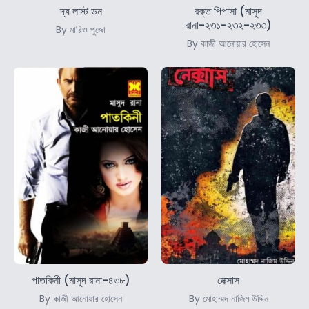
দ্য লাস্ট ডন
রক্ত পিপাসা (মাসুদ
রানা-২৩১-২৩২-২৩৩)
By মারিও পুজো
By কাজী আনোয়ার হোসেন
পাতকিনী (মাসুদ রানা-৪৩৮)
নেক্সাস
By কাজী আনোয়ার হোসেন
By মোহাম্মদ নাজিম উদ্দিন