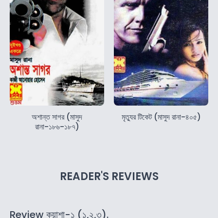
অশান্ত সাগর (মাসুদ
মৃত্যুর টিকেট (মাসুদ রানা-৪০৫)
রানা-১৮৬-১৮৭)
READER'S REVIEWS
Review কুয়াশা-১ (১,২,৩).