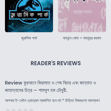
জুরাসিক পার্ক
মাহবুবে খোদা – মাহমুদুর রহমান
READER'S REVIEWS
Review কুরআনে কিয়ামাত ও শেষ বিচার এবং জান্নাত ও
জাহান্নামের চিত্র – শামসুল হক চৌধুরী.
আপনার ই-মেইল এ্যাড্রেস প্রকাশিত হবে না।
*
চিহ্নিত বিষয়গুলো আবশ্যক।