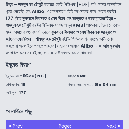
চিত্র – শামসুল হক চৌধুরী
বইয়ের একটি পিডিএফ [PDF] কপি আমরা অনলাইনে
খুজে পেয়েছি এবং
Allboi
এর অসাধারণ বইটি আপনাদের মাঝে শেয়ার করছি।
177
পৃষ্টার
কুরআনে কিয়ামাত ও শেষ বিচার এবং জান্নাত ও জাহান্নামের চিত্র –
শামসুল হক চৌধুরী
বইটির পিডিএফ সাইজ মাত্র
৪ MB
। আপনারা চাইলে যে কোন
সময় আমাদের ওয়েবসাইট থেকে
কুরআনে কিয়ামাত ও শেষ বিচার এবং জান্নাত ও
জাহান্নামের চিত্র – শামসুল হক চৌধুরী
বইটির পিডিএফ খুব সহজে ডাউনলোড
করতে বা অনলাইনে পড়তে পারবেন। এছাড়াও আপনে
Allboi
এবং
আল কুরআন
সম্পর্কিত অন্যান্য বই পড়তে এবং ডাউনলোড করতে পারবেন।
ইবুকের বিররণ
ইবুকের ধরণ:
পিডিএফ (PDF)
সাইজ:
৪ MB
ডাউনলোড:
18
পড়তে সময় লাগবে :
5hr 54min
মোট পৃষ্ঠা:
177
অনলাইনে পড়ুন
Prev
Page:
Next