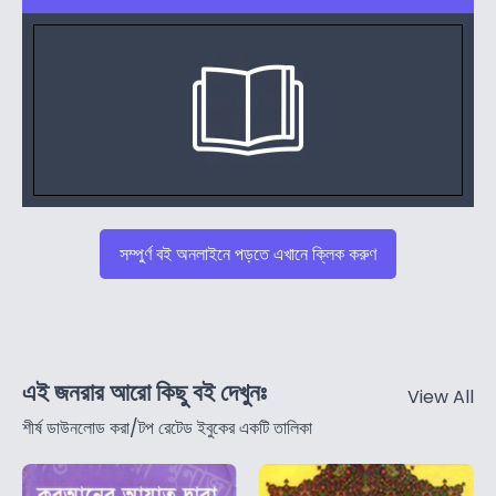
সম্পুর্ণ বই অনলাইনে পড়তে এখানে ক্লিক করুণ
এই জনরার আরো কিছু বই দেখুনঃ
View All
শীর্ষ ডাউনলোড করা/টপ রেটেড ইবুকের একটি তালিকা