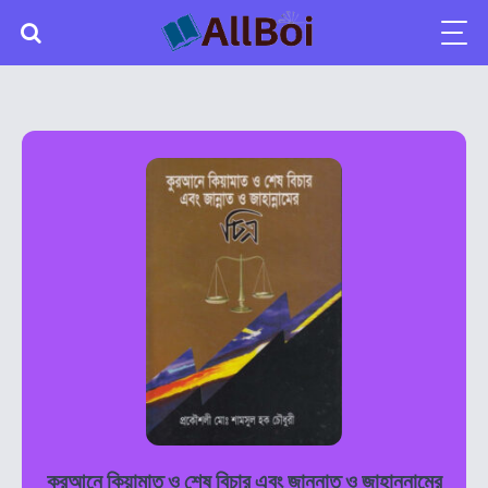
কুরআনে কিয়ামাত ও শেষ বিচার এবং জান্নাত ও জাহান্নামের