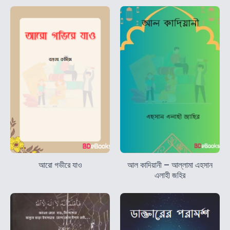
আরো গভীরে যাও
আল কাদিয়ানী – আল্লামা এহসান
এলাহী জহির