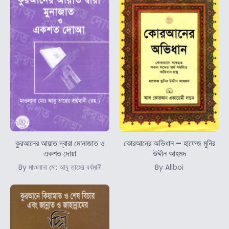
কুরআনের আয়াত দ্বারা মোনাজাত ও
কোরআনের অভিধান – হাফেজ মুনির
একশত দোয়া
উদ্দীন আহমদ
By মাওলানা মো: আবু তাহের বর্ধমানী
By Allboi