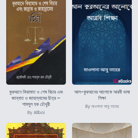
কুরআনে কিয়ামাত ও শেষ বিচার এবং
আল-কুরআনের আলোকে আরবী ভাষা
জান্নাত ও জাহান্নামের চিত্র –
শিক্ষা
শামসুল হক চৌধুরী
By মাওলানা আবু তাহের
By Allboi