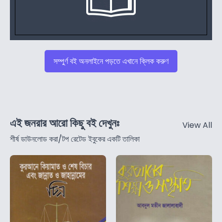
সম্পুর্ণ বই অনলাইনে পড়তে এখানে ক্লিক করুণ
এই জনরার আরো কিছু বই দেখুনঃ
View All
শীর্ষ ডাউনলোড করা/টপ রেটেড ইবুকের একটি তালিকা