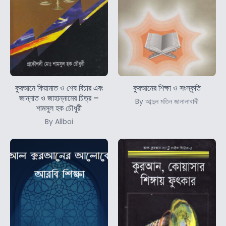
কুরআনে কিয়ামাত ও শেষ বিচার এবং
কুরআনের শিক্ষা ও সংস্কৃতি
জান্নাত ও জাহান্নামের চিত্র –
By আব্দুল মতিন জালালাবাদী
শামসুল হক চৌধুরী
By Allboi