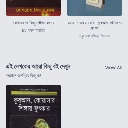
কোরআনের কিছু গোপন রহস্য
৩৬৫ দিনের ডায়েরি : কুরআন, হাদিস ও
দু’আ
By হারুন ইয়াহিয়া
By মোঃ রফিকুল ইসলাম
এই লেখকের আরো কিছু বই দেখুন
View All
বর্তমানে জনপ্রিয় কিছু বই