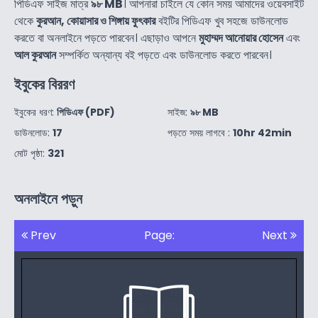
পিডিএফ সাইজ মাত্র
৯৮ MB
। আপনারা চাইলে যে কোন সময় আমাদের ওয়েবসাইট
থেকে
কুরআন, কোয়াসার ও শিঙ্গায় ফুৎকার
বইটির পিডিএফ খুব সহজে ডাউনলোড
করতে বা অনলাইনে পড়তে পারবেন। এছাড়াও আপনে
মুহাম্মদ আনোয়ার হোসেন
এবং
আল কুরআন
সম্পর্কিত অন্যান্য বই পড়তে এবং ডাউনলোড করতে পারবেন।
ইবুকের বিররণ
ইবুকের ধরণ:
পিডিএফ (PDF)
সাইজ:
৯৮ MB
ডাউনলোড:
17
পড়তে সময় লাগবে :
10hr 42min
মোট পৃষ্ঠা:
321
অনলাইনে পড়ুন
Prev
Page:
Next