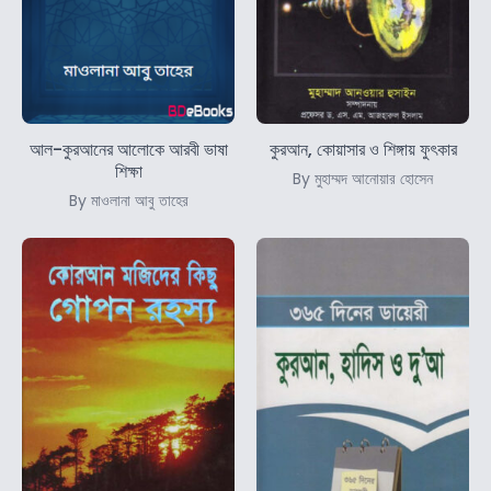
আল-কুরআনের আলোকে আরবী ভাষা
কুরআন, কোয়াসার ও শিঙ্গায় ফুৎকার
শিক্ষা
By মুহাম্মদ আনোয়ার হোসেন
By মাওলানা আবু তাহের