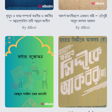
মৃত্যু ও কবর সম্পর্কে করণীয় ও বর্জনীয়
আদর্শ জননীরূপে একজন নারী – চৌধুরী
– আব্দুল্লাহিল হাদী আব্দুল জলীল
আবুল কালাম আজাদ
By Allboi
By Allboi