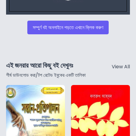
সম্পুর্ণ বই অনলাইনে পড়তে এখানে ক্লিক করুণ
এই জনরার আরো কিছু বই দেখুনঃ
View All
শীর্ষ ডাউনলোড করা/টপ রেটেড ইবুকের একটি তালিকা