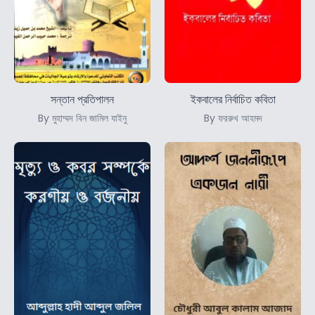
সন্তান প্রতিপালন
ইকবালের নির্বাচিত কবিতা
By মুহাম্মদ বিন জামিল যাইনু
By ফররুখ আহমদ