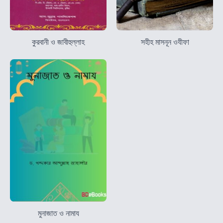
কুরবানী ও জাবীহুল্লাহ
সহীহ মাসনূন ওযীফা
মুনাজাত ও নামায