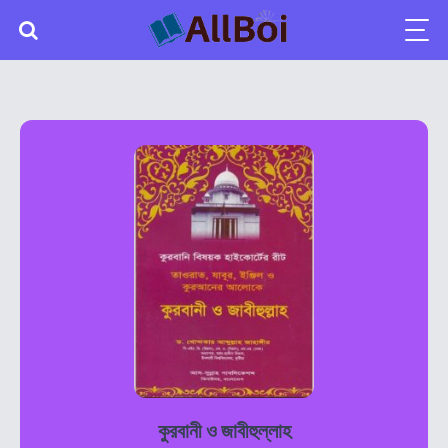
কুরবানী ও জাবীহুল্লাহ