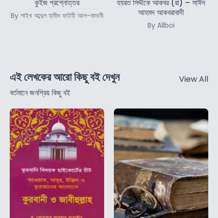
কুইজ প্রশ্নোত্তর
হযরত সিদ্দীকে আকবর (রা) – সাঈদ
আহমদ আকবরাবাদী
By শাইখ আব্দুল হামীদ ফাইযী আল-মাদানী
By Allboi
এই লেখকের আরো কিছু বই দেখুন
View All
বর্তমানে জনপ্রিয় কিছু বই