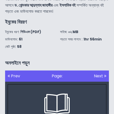
আপনে
ড. খোন্দকার আব্দুল্লাহ জাহাঙ্গীর
এবং
ইসলামিক বই
সম্পর্কিত অন্যান্য বই
পড়তে এবং ডাউনলোড করতে পারবেন।
ইবুকের বিররণ
ইবুকের ধরণ:
পিডিএফ (PDF)
সাইজ:
০২ MB
ডাউনলোড:
61
পড়তে সময় লাগবে :
1hr 56min
মোট পৃষ্ঠা:
58
অনলাইনে পড়ুন
Prev
Page:
Next