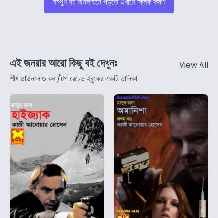
সম্পুর্ণ বই অনলাইনে পড়তে এখানে ক্লিক করুণ
এই জনরার আরো কিছু বই দেখুনঃ
View All
শীর্ষ ডাউনলোড করা/টপ রেটেড ইবুকের একটি তালিকা