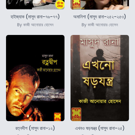
হাইজ্যাক (মাসুদ রানা-৭৬-৭৭)
অমানিশা (মাসুদ রানা-২৫২-২৫৩)
By কাজী আনোয়ার হোসেন
By কাজী আনোয়ার হোসেন
রত্নদীপ (মাসুদ রানা-১২)
এখনও ষড়যন্ত্র (মাসুদ রানা-২৫)