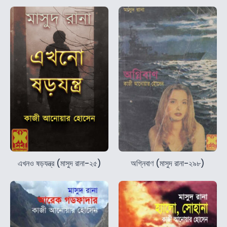
এখনও ষড়যন্ত্র (মাসুদ রানা-২৫)
অগ্নিবাণ (মাসুদ রানা-২৯৮)