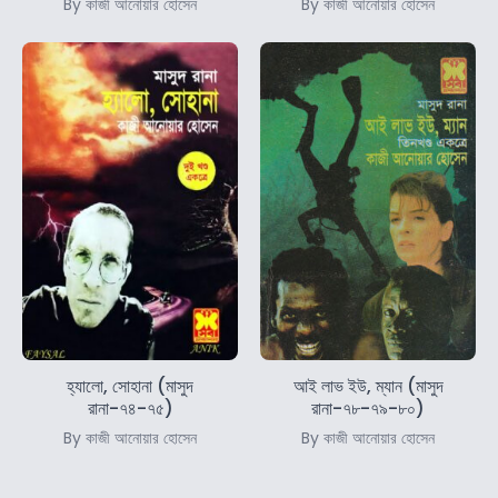
By কাজী আনোয়ার হোসেন
By কাজী আনোয়ার হোসেন
হ্যালো, সোহানা (মাসুদ
আই লাভ ইউ, ম্যান (মাসুদ
রানা-৭৪-৭৫)
রানা-৭৮-৭৯-৮০)
By কাজী আনোয়ার হোসেন
By কাজী আনোয়ার হোসেন