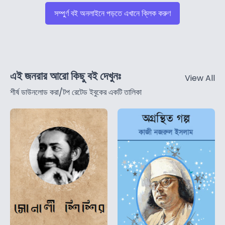
সম্পুর্ণ বই অনলাইনে পড়তে এখানে ক্লিক করুণ
এই জনরার আরো কিছু বই দেখুনঃ
View All
শীর্ষ ডাউনলোড করা/টপ রেটেড ইবুকের একটি তালিকা