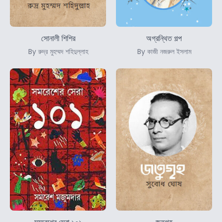
সোনালী শিশির
অগ্রন্থিত গল্প
By রুদ্র মুহম্মদ শহিদুল্লাহ
By কাজী নজরুল ইসলাম