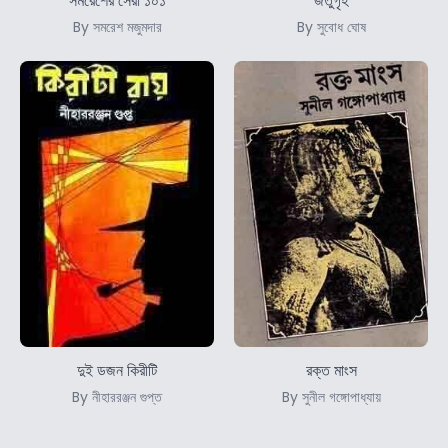
সমরেশের সেরা ১০১
জতুগৃহ
By সমরেশ মজুমদার
By সুবোধ ঘোষ
দুই ডজন কিরীটি
রক্ত মাংস
By নীহাররঞ্জন গুপ্ত
By সুনীল গঙ্গোপাধ্যায়