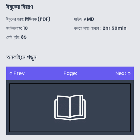
ইবুকের বিররণ
ইবুকের ধরণ:
পিডিএফ (PDF)
সাইজ:
৪ MB
ডাউনলোড:
10
পড়তে সময় লাগবে :
2hr 50min
মোট পৃষ্ঠা:
85
অনলাইনে পড়ুন
Prev
Page:
Next