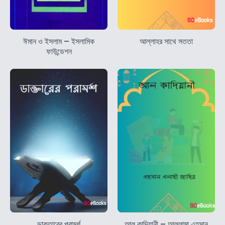
ঈমান ও ইসলাম – ইসলামিক
আল্লাহর সাথে সততা
ফাউন্ডেশন
ডাক্তারের পরামর্শ
আল কাদিয়ানী – আল্লামা এহসান