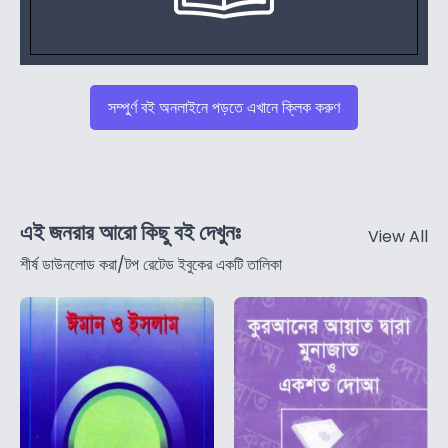
সম্পুর্ণ বই অনলাইনে পড়তে এখানে ক্লিক করুণ
এই জনরার আরো কিছু বই দেখুনঃ
View All
শীর্ষ ডাউনলোড করা/টপ রেটেড ইবুকের একটি তালিকা