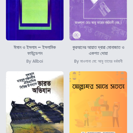
ঈমান ও ইসলাম – ইসলামিক
কুরআনের আয়াত দ্বারা মোনাজাত ও
ফাউন্ডেশন
একশত দোয়া
By Allboi
By মাওলানা মো: আবু তাহের বর্ধমানী