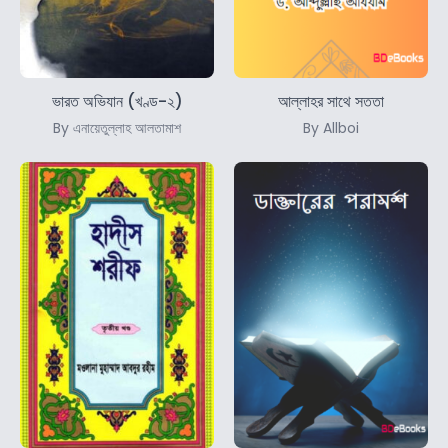
ভারত অভিযান (খণ্ড-২)
আল্লাহর সাথে সততা
By এনায়েতুল্লাহ আলতামাশ
By Allboi