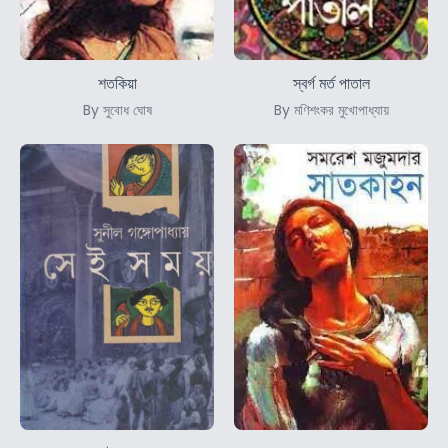
শতকিয়া
স্বর্গ মর্ত পাতাল
By সুবোধ ঘোষ
By মণিশংকর মুখোপাধ্যায়