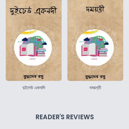
দুইদেউ একনাদি
দময়ন্তী
READER'S REVIEWS