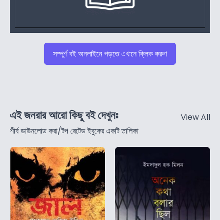
সম্পুর্ণ বই অনলাইনে পড়তে এখানে ক্লিক করুণ
এই জনরার আরো কিছু বই দেখুনঃ
View All
শীর্ষ ডাউনলোড করা/টপ রেটেড ইবুকের একটি তালিকা