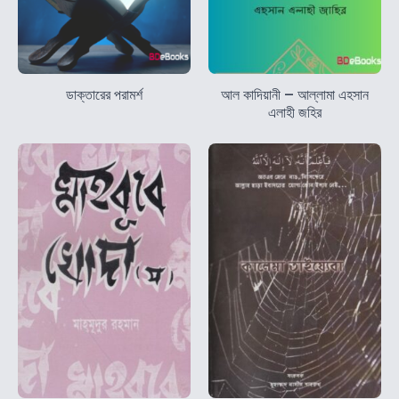
ডাক্তারের পরামর্শ
আল কাদিয়ানী – আল্লামা এহসান
এলাহী জহির