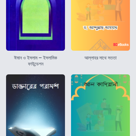
ঈমান ও ইসলাম – ইসলামিক
আল্লাহর সাথে সততা
ফাউন্ডেশন