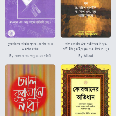
কুরআনের আয়াত দ্বারা মোনাজাত ও
আল কোরান এক মহাবিস্ময় বি ড্র.
একশত দোয়া
মাউরিসি বুকাইল এন্ড ড্র. কিথ ল. মুর
By মাওলানা মো: আবু তাহের বর্ধমানী
By Allboi