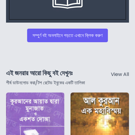
সম্পুর্ণ বই অনলাইনে পড়তে এখানে ক্লিক করুণ
এই জনরার আরো কিছু বই দেখুনঃ
View All
শীর্ষ ডাউনলোড করা/টপ রেটেড ইবুকের একটি তালিকা