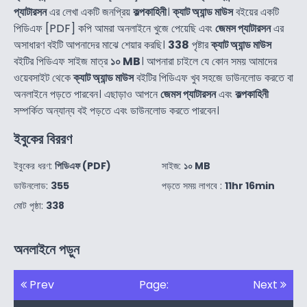
প্যাটারসন
এর লেখা একটি জনপ্রিয়
কল্পকাহিনী
।
ক্যাট অ্যান্ড মাউস
বইয়ের একটি
পিডিএফ [PDF] কপি আমরা অনলাইনে খুজে পেয়েছি এবং
জেমস প্যাটারসন
এর
অসাধারণ বইটি আপনাদের মাঝে শেয়ার করছি।
338
পৃষ্টার
ক্যাট অ্যান্ড মাউস
বইটির পিডিএফ সাইজ মাত্র
১০ MB
। আপনারা চাইলে যে কোন সময় আমাদের
ওয়েবসাইট থেকে
ক্যাট অ্যান্ড মাউস
বইটির পিডিএফ খুব সহজে ডাউনলোড করতে বা
অনলাইনে পড়তে পারবেন। এছাড়াও আপনে
জেমস প্যাটারসন
এবং
কল্পকাহিনী
সম্পর্কিত অন্যান্য বই পড়তে এবং ডাউনলোড করতে পারবেন।
ইবুকের বিররণ
ইবুকের ধরণ:
পিডিএফ (PDF)
সাইজ:
১০ MB
ডাউনলোড:
355
পড়তে সময় লাগবে :
11hr 16min
মোট পৃষ্ঠা:
338
অনলাইনে পড়ুন
Prev
Page:
Next