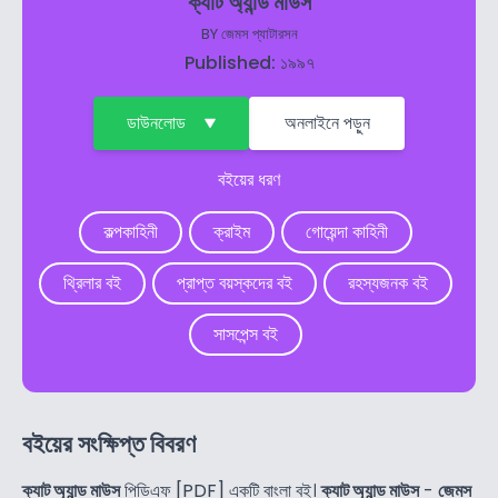
ক্যাট অ্যান্ড মাউস
BY
জেমস প্যাটারসন
Published: ১৯৯৭
ডাউনলোড
অনলাইনে পড়ুন
বইয়ের ধরণ
কল্পকাহিনী
ক্রাইম
গোয়েন্দা কাহিনী
থ্রিলার বই
প্রাপ্ত বয়স্কদের বই
রহস্যজনক বই
সাসপেন্স বই
বইয়ের সংক্ষিপ্ত বিবরণ
ক্যাট অ্যান্ড মাউস
পিডিএফ [PDF] একটি বাংলা বই।
ক্যাট অ্যান্ড মাউস
-
জেমস