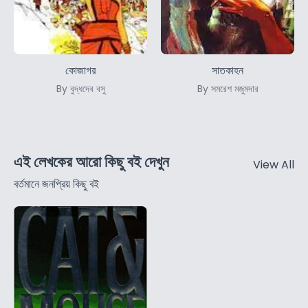
কোজাগর
সাতকাহন
By বুদ্ধদেব বসু
By সমরেশ মজুমদার
এই লেখকের আরো কিছু বই দেখুন
View All
বর্তমানে জনপ্রিয় কিছু বই