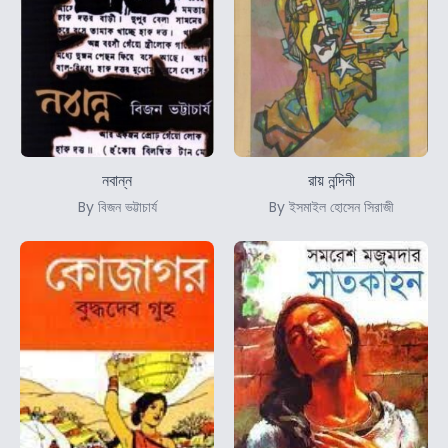
নবান্ন
রায় নন্দিনী
By বিজন ভট্টাচার্য
By ইসমাইল হোসেন সিরাজী