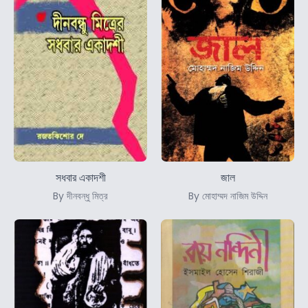
সধবার একাদশী
জাল
By দীনবন্ধু মিত্র
By মোহাম্মদ নাজিম উদ্দিন