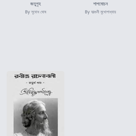
জতুগৃহ
শাপমোচন
By সুবোধ ঘোষ
By ফাল্গুনী মুখোপাধ্যায়