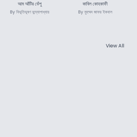
আম আঁটির ভেঁপু
কাবিল কোহকাফী
By বিভূতিভূষণ বন্দ্যোপাধ্যায়
By মুহম্মদ জাফর ইকবাল
View All