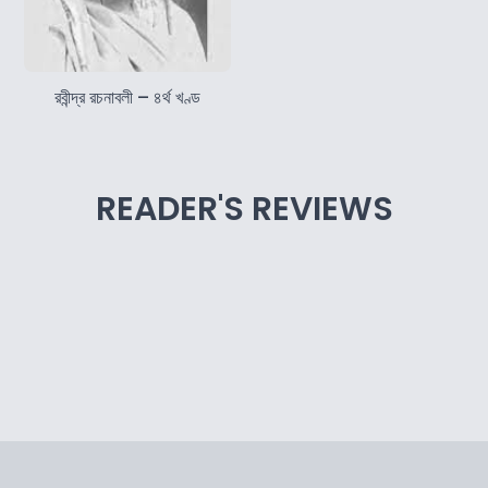
রবীন্দ্র রচনাবলী – ৪র্থ খণ্ড
READER'S REVIEWS