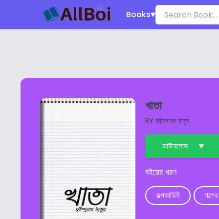
Books
খাতা
BY
রবীন্দ্রনাথ ঠাকুর
ডাউনলোড
বইয়ের ধরণ
কল্পকাহিনী
গল্পের