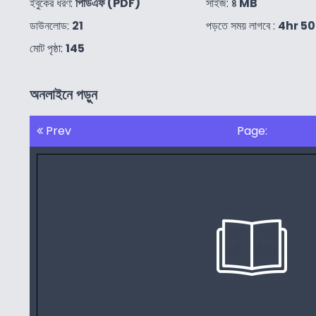
ইবুকের ধরণ:
পিডিএফ (PDF)
সাইজ:
৪ MB
ডাউনলোড:
21
পড়তে সময় লাগবে :
4hr 5
মোট পৃষ্ঠা:
145
অনলাইনে পড়ুন
Prev
Page: