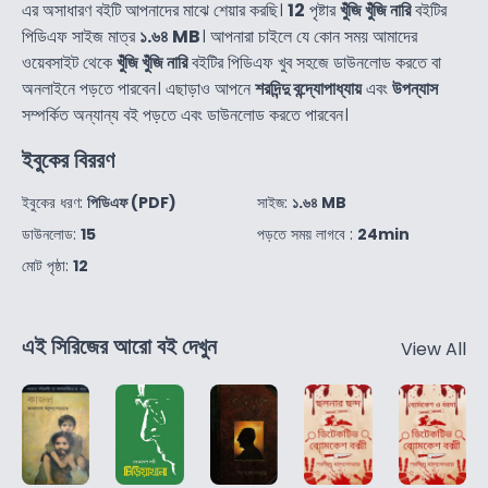
এর অসাধারণ বইটি আপনাদের মাঝে শেয়ার করছি।
12
পৃষ্টার
খুঁজি খুঁজি নারি
বইটির
পিডিএফ সাইজ মাত্র
১.৬৪ MB
। আপনারা চাইলে যে কোন সময় আমাদের
ওয়েবসাইট থেকে
খুঁজি খুঁজি নারি
বইটির পিডিএফ খুব সহজে ডাউনলোড করতে বা
অনলাইনে পড়তে পারবেন। এছাড়াও আপনে
শরদিন্দু বন্দ্যোপাধ্যায়
এবং
উপন্যাস
সম্পর্কিত অন্যান্য বই পড়তে এবং ডাউনলোড করতে পারবেন।
ইবুকের বিররণ
ইবুকের ধরণ:
পিডিএফ (PDF)
সাইজ:
১.৬৪ MB
ডাউনলোড:
15
পড়তে সময় লাগবে :
24min
মোট পৃষ্ঠা:
12
এই সিরিজের আরো বই দেখুন
View All