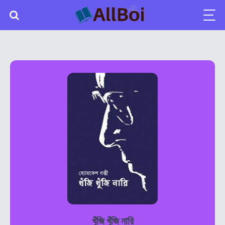
খুঁজি খুঁজি নারি