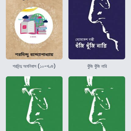
শরদিন্দু অমনিবাস (১০-খণ্ড)
খুঁজি খুঁজি নারি