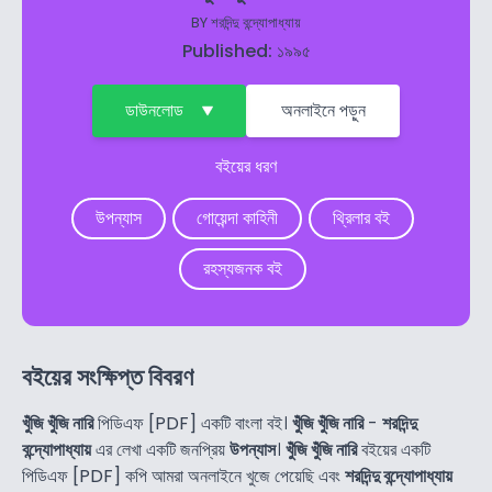
BY
শরদিন্দু বন্দ্যোপাধ্যায়
Published: ১৯৯৫
ডাউনলোড
অনলাইনে পড়ুন
বইয়ের ধরণ
উপন্যাস
গোয়েন্দা কাহিনী
থ্রিলার বই
রহস্যজনক বই
বইয়ের সংক্ষিপ্ত বিবরণ
খুঁজি খুঁজি নারি
পিডিএফ [PDF] একটি বাংলা বই।
খুঁজি খুঁজি নারি
-
শরদিন্দু
বন্দ্যোপাধ্যায়
এর লেখা একটি জনপ্রিয়
উপন্যাস
।
খুঁজি খুঁজি নারি
বইয়ের একটি
পিডিএফ [PDF] কপি আমরা অনলাইনে খুজে পেয়েছি এবং
শরদিন্দু বন্দ্যোপাধ্যায়