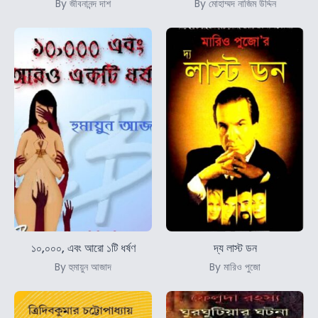
By জীবনানন্দ দাশ
By মোহাম্মদ নাজিম উদ্দিন
১০,০০০, এবং আরো ১টি ধর্ষণ
দ্য লাস্ট ডন
By হুমায়ুন আজাদ
By মারিও পুজো