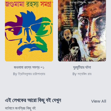
জগুমামা রহস্য সমগ্র -১
ঘুরঘুটিয়ার ঘটনা
By ত্রিদিবকুমার চট্টোপাধ্যায়
By সত্যজিৎ রায়
এই লেখকের আরো কিছু বই দেখুন
View All
বর্তমানে জনপ্রিয় কিছু বই