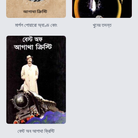
মার্পল পোয়ারো অ্যাণ্ড কোং
খুনের তদন্ত
বেস্ট অব আগাথা ক্রিস্টি