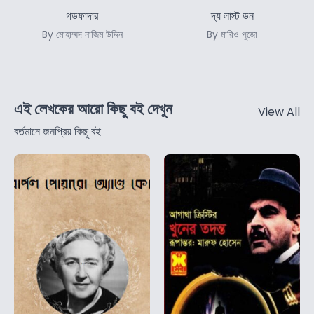
গডফাদার
দ্য লাস্ট ডন
By মোহাম্মদ নাজিম উদ্দিন
By মারিও পুজো
এই লেখকের আরো কিছু বই দেখুন
View All
বর্তমানে জনপ্রিয় কিছু বই