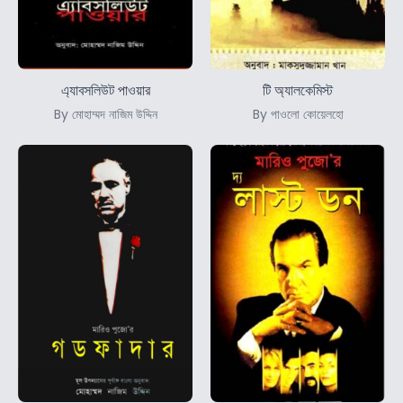
এ্যাবসলিউট পাওয়ার
টি অ্যালকেমিস্ট
By মোহাম্মদ নাজিম উদ্দিন
By পাওলো কোয়েলহো