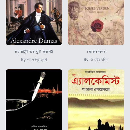
দ্য কাউন্ট অব মন্টে ক্রিস্টো
সোফির জগৎ
By আলেক্সঁদ্র দ্যুমা
By জি এইচ হাবীব