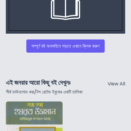
সম্পুর্ণ বই অনলাইনে পড়তে এখানে ক্লিক করুণ
এই জনরার আরো কিছু বই দেখুনঃ
View All
শীর্ষ ডাউনলোড করা/টপ রেটেড ইবুকের একটি তালিকা