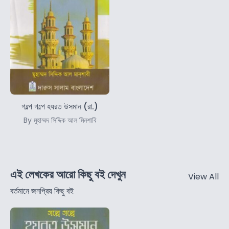
গল্পে গল্পে হযরত উসমান (রা.)
By মুহাম্মদ সিদ্দিক আল মিনশাবি
এই লেখকের আরো কিছু বই দেখুন
View All
বর্তমানে জনপ্রিয় কিছু বই