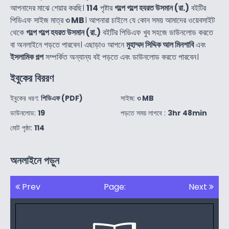
আপনাদের মাঝে শেয়ার করছি।
114
পৃষ্টার
গল্পে গল্পে হযরত উসমান (রা.)
বইটির
পিডিএফ সাইজ মাত্র
৩ MB
। আপনারা চাইলে যে কোন সময় আমাদের ওয়েবসাইট
থেকে
গল্পে গল্পে হযরত উসমান (রা.)
বইটির পিডিএফ খুব সহজে ডাউনলোড করতে
বা অনলাইনে পড়তে পারবেন। এছাড়াও আপনে
মুহাম্মদ সিদ্দিক আল মিনশাবি
এবং
ইসলামিক গল্প
সম্পর্কিত অন্যান্য বই পড়তে এবং ডাউনলোড করতে পারবেন।
ইবুকের বিররণ
ইবুকের ধরণ:
পিডিএফ (PDF)
সাইজ:
৩ MB
ডাউনলোড:
19
পড়তে সময় লাগবে :
3hr 48min
মোট পৃষ্ঠা:
114
অনলাইনে পড়ুন
Prev
Page:
Next