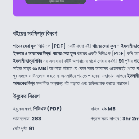
বইয়ের সংক্ষিপ্ত বিবরণ
গানের সেরা ফুল
পিডিএফ [PDF] একটি বাংলা বই।
গানের সেরা ফুল
-
ইসলামী ছাত
ইসলাম ও আজকের বিশ্ব
।
গানের সেরা ফুল
বইয়ের একটি পিডিএফ [PDF] কপি আমর
ইসলামী ছাত্রশিবির
এর অসাধারণ বইটি আপনাদের মাঝে শেয়ার করছি।
91
পৃষ্টার
গান
সাইজ মাত্র
৩৯ MB
। আপনারা চাইলে যে কোন সময় আমাদের ওয়েবসাইট থেকে
গ
খুব সহজে ডাউনলোড করতে বা অনলাইনে পড়তে পারবেন। এছাড়াও আপনে
ইসলামী 
আজকের বিশ্ব
সম্পর্কিত অন্যান্য বই পড়তে এবং ডাউনলোড করতে পারবেন।
ইবুকের বিররণ
ইবুকের ধরণ:
পিডিএফ (PDF)
সাইজ:
৩৯ MB
ডাউনলোড:
283
পড়তে সময় লাগবে :
3hr 2
মোট পৃষ্ঠা:
91