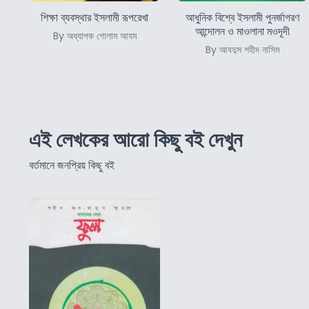
শিক্ষা ব্যবস্থার ইসলামী রূপরেখা
আধুনিক বিশ্বে ইসলামী পুনর্জাগরণ
আন্দোলন ও মাওলানা মওদূদী
By অধ্যাপক গোলাম আযম
By আবদুস শহীদ নাসিম
এই লেখকের আরো কিছু বই দেখুন
বর্তমানে জনপ্রিয় কিছু বই