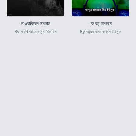
নাওয়াকিদুল ইসলাম
কে বড় লাভবান
By শাইখ আহমাদ মুসা জিবরিল
By আব্দুর রাযযাক বিন ইউসুফ