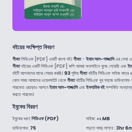
বইয়ের সংক্ষিপ্ত বিবরণ
গীবত
পিডিএফ [PDF] একটি বাংলা বই।
গীবত
-
ইমাম আল-গাজ্জালি
এর লেখা এ
গীবত
বইয়ের একটি পিডিএফ [PDF] কপি আমরা অনলাইনে খুজে পেয়েছি এবং
ইম
বইটি আপনাদের মাঝে শেয়ার করছি।
93
পৃষ্টার
গীবত
বইটির পিডিএফ সাইজ মাত্র
কোন সময় আমাদের ওয়েবসাইট থেকে
গীবত
বইটির পিডিএফ খুব সহজে ডাউনলোড 
পারবেন। এছাড়াও আপনে
ইমাম আল-গাজ্জালি
এবং
ইসলামিক বই
সম্পর্কিত অন্যা
করতে পারবেন।
ইবুকের বিররণ
ইবুকের ধরণ:
পিডিএফ (PDF)
সাইজ:
০২ MB
ডাউনলোড:
75
পড়তে সময় লাগবে :
3hr 6