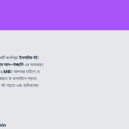
কটি জনপ্রিয়
ইসলামিক বই
।
াম আল-গাজ্জালি
এর অসাধারণ
০২ MB
। আপনারা চাইলে যে
করতে বা অনলাইনে পড়তে
ন্য বই পড়তে এবং ডাউনলোড
min