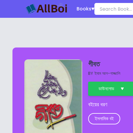
Books
গীবত
BY
ইমাম আল-গাজ্জালি
ডাউনলোড
বইয়ের ধরণ
ইসলামিক বই