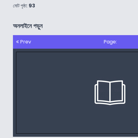
মোট পৃষ্ঠা:
93
অনলাইনে পড়ুন
Prev
Page: