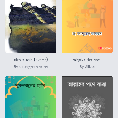
ভারত অভিযান (খণ্ড-২)
আল্লাহর সাথে সততা
By এনায়েতুল্লাহ আলতামাশ
By Allboi