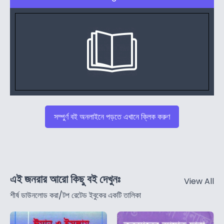
Your Review
*
সম্পুর্ণ বই অনলাইনে পড়তে এখানে ক্লিক করুণ
Name
*
এই জনরার আরো কিছু বই দেখুনঃ
View All
Email
*
শীর্ষ ডাউনলোড করা/টপ রেটেড ইবুকের একটি তালিকা