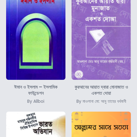
পরবর্তীতে ব্যবহারের জন্য আপনার নাম, ইমেইল ঠিকানা এবং ওয়েব ঠিকানা এই
ব্রাউজারে সংরক্ষণ করুন।
ঈমান ও ইসলাম – ইসলামিক
কুরআনের আয়াত দ্বারা মোনাজাত ও
ফাউন্ডেশন
একশত দোয়া
By Allboi
By মাওলানা মো: আবু তাহের বর্ধমানী