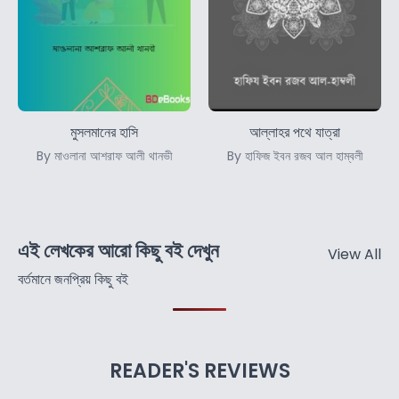
মুসলমানের হাসি
আল্লাহর পথে যাত্রা
By মাওলানা আশরাফ আলী থানভী
By হাফিজ ইবন রজব আল হাম্বলী
এই লেখকের আরো কিছু বই দেখুন
View All
বর্তমানে জনপ্রিয় কিছু বই
READER'S REVIEWS