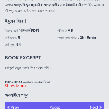
আপনে
মোস্তাফিজুর রহমান ইবন আব্দুল আযীয
এবং
ইসলামিক বই
সম্পর্কিত অন্যান্য
বই পড়তে এবং ডাউনলোড করতে পারবেন।
ইবুকের বিররণ
ইবুকের ধরণ:
পিডিএফ (PDF)
সাইজ:
১ MB
ডাউনলোড:
5
পড়তে সময় লাগবে :
2hr 8min
মোট পৃষ্ঠা:
64
BOOK EXCERPT
মোস্তাফিজুর রহমান ইবন আব্দুল
আযীয
REVIEW গুনাহর অপকারিতা.
Show More
আপনার ই-মেইল এ্যাড্রেস প্রকাশিত হবে না।
*
চিহ্নিত বিষয়গুলো আবশ্যক।
অনলাইনে পড়ুন
Prev
Page:
Next