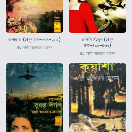
অপচ্ছায়া (মাসুদ রানা-২৩৪-২৩৫)
জাপানি টাইকুন (মাসুদ
রানা-৪৩৬-৪৩৭)
By কাজী আনোয়ার হোসেন
By কাজী আনোয়ার হোসেন