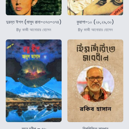
দুরন্ত ঈগল (মাসুদ রানা-৩৭৩-৩৭৪)
কুয়াশা-১০ (২৮,২৯,৩০)
By কাজী আনোয়ার হোসেন
By কাজী আনোয়ার হোসেন
রত্ন দ্বীপ – ৫৮
হিমগিরিতে সাবধান