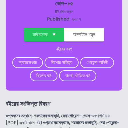
ভোল-৮৫
BY
রকিব হাসান
Published: ২০০৭
ডাউনলোড
অনলাইনে পড়ুন
বইয়ের ধরণ
অ্যাডভেঞ্চার
কিশোর সাহিত্য
গোয়েন্দা কাহিনী
থ্রিলার বই
বাংলা ভৌতিক বই
বইয়ের সংক্ষিপ্ত বিবরণ
গুপ্তধনের সন্ধানে, শয়তানের জলাভূমি, সেরা গোয়েন্দা- ভোল-৮৫
পিডিএফ
[PDF] একটি বাংলা বই।
গুপ্তধনের সন্ধানে, শয়তানের জলাভূমি, সেরা গোয়েন্দা-