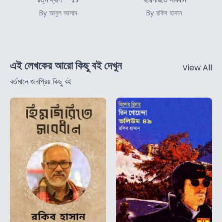
By আবুল আসাদ
By রকিব হাসান
এই লেখকের আরো কিছু বই দেখুন
View All
বর্তমানে জনপ্রিয় কিছু বই