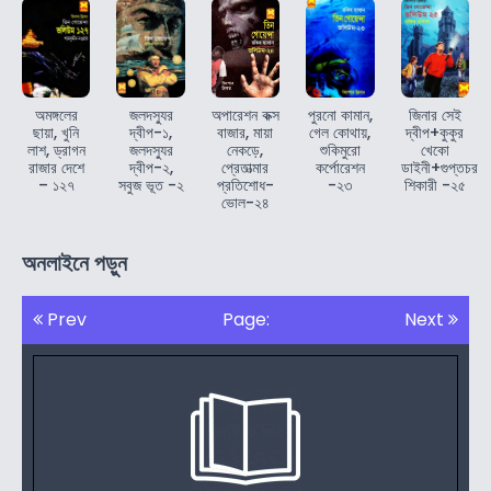
অমঙ্গলের
জলদস্যুর
অপারেশন কক্স
পুরনো কামান,
জিনার সেই
ছায়া, খুনি
দ্বীপ-১,
বাজার, মায়া
গেল কোথায়,
দ্বীপ+কুকুর
লাশ, ড্রাগন
জলদস্যুর
নেকড়ে,
শুকিমুরো
খেকো
রাজার দেশে
দ্বীপ-২,
প্রেতাত্মার
কর্পোরেশন
ডাইনী+গুপ্তচর
– ১২৭
সবুজ ভূত -২
প্রতিশোধ-
-২৩
শিকারী -২৫
ভোল-২৪
অনলাইনে পড়ুন
Prev
Page:
Next