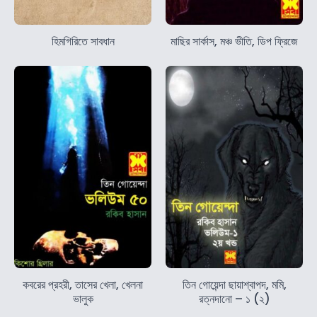
হিমগিরিতে সাবধান
মাছির সার্কাস, মঞ্চ ভীতি, ডিপ ফ্রিজে
কবরের প্রহরী, তাসের খেলা, খেলনা
তিন গোয়েন্দা ছায়াশ্বাপদ, মমি,
ভালুক
রত্নদানো – ১ (২)