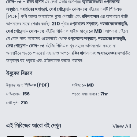
ভোল-৮৫
-
রকিব হাসান
এর লেখা একটি জনপ্রিয়
অ্যাডভেঞ্চার
।
গুপ্তধনের
সন্ধানে, শয়তানের জলাভূমি, সেরা গোয়েন্দা- ভোল-৮৫
বইয়ের একটি পিডিএফ
[PDF] কপি আমরা অনলাইনে খুজে পেয়েছি এবং
রকিব হাসান
এর অসাধারণ বইটি
আপনাদের মাঝে শেয়ার করছি।
210
পৃষ্টার
গুপ্তধনের সন্ধানে, শয়তানের জলাভূমি,
সেরা গোয়েন্দা- ভোল-৮৫
বইটির পিডিএফ সাইজ মাত্র
১০ MB
। আপনারা চাইলে
যে কোন সময় আমাদের ওয়েবসাইট থেকে
গুপ্তধনের সন্ধানে, শয়তানের জলাভূমি,
সেরা গোয়েন্দা- ভোল-৮৫
বইটির পিডিএফ খুব সহজে ডাউনলোড করতে বা
অনলাইনে পড়তে পারবেন। এছাড়াও আপনে
রকিব হাসান
এবং
অ্যাডভেঞ্চার
সম্পর্কিত
অন্যান্য বই পড়তে এবং ডাউনলোড করতে পারবেন।
ইবুকের বিররণ
ইবুকের ধরণ:
পিডিএফ (PDF)
সাইজ:
১০ MB
ডাউনলোড:
156
পড়তে সময় লাগবে :
7hr
মোট পৃষ্ঠা:
210
এই সিরিজের আরো বই দেখুন
View All