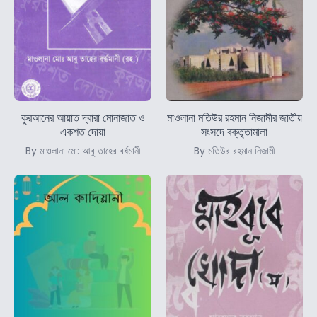
কুরআনের আয়াত দ্বারা মোনাজাত ও
মাওলানা মতিউর রহমান নিজামীর জাতীয়
একশত দোয়া
সংসদে বক্তৃতামালা
By মাওলানা মো: আবু তাহের বর্ধমানী
By মতিউর রহমান নিজামী