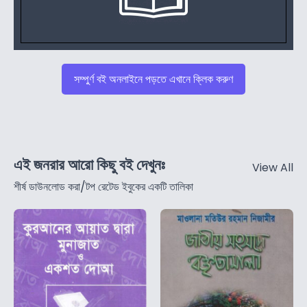
সম্পুর্ণ বই অনলাইনে পড়তে এখানে ক্লিক করুণ
এই জনরার আরো কিছু বই দেখুনঃ
View All
শীর্ষ ডাউনলোড করা/টপ রেটেড ইবুকের একটি তালিকা