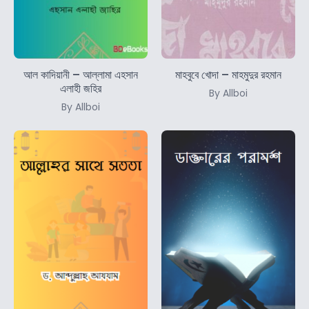
আল কাদিয়ানী – আল্লামা এহসান
মাহবুবে খোদা – মাহমুদুর রহমান
এলাহী জহির
By Allboi
By Allboi