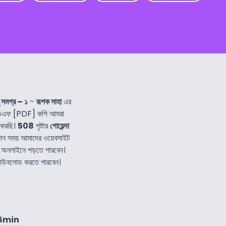
ু সমগ্র – ১
-
রূপক সাহা
এর
ডিএফ [PDF] কপি আমরা
 করছি।
508
পৃষ্টার
গোয়েন্দা
কোন সময় আমাদের ওয়েবসাইট
 অনলাইনে পড়তে পারবেন।
 ডাউনলোড করতে পারবেন।
56min