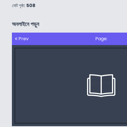
মোট পৃষ্ঠা:
508
অনলাইনে পড়ুন
Prev
Page: