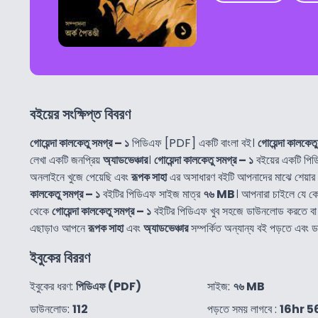
বইয়ের সংক্ষিপ্ত বিবরণ
গোয়েন্দা কালকেতু সমগ্র – ১
পিডিএফ [PDF] একটি বাংলা বই।
গোয়েন্দা কালকেত
লেখা একটি জনপ্রিয়
অ্যাডভেঞ্চার
।
গোয়েন্দা কালকেতু সমগ্র – ১
বইয়ের একটি পি
অনলাইনে খুজে পেয়েছি এবং
রূপক সাহা
এর অসাধারণ বইটি আপনাদের মাঝে শেয়ার
কালকেতু সমগ্র – ১
বইটির পিডিএফ সাইজ মাত্র
৭৬ MB
। আপনারা চাইলে যে 
থেকে
গোয়েন্দা কালকেতু সমগ্র – ১
বইটির পিডিএফ খুব সহজে ডাউনলোড করতে বা
এছাড়াও আপনে
রূপক সাহা
এবং
অ্যাডভেঞ্চার
সম্পর্কিত অন্যান্য বই পড়তে এবং
ইবুকের বিররণ
ইবুকের ধরণ:
পিডিএফ (PDF)
সাইজ:
৭৬ MB
ডাউনলোড:
112
পড়তে সময় লাগবে :
16hr 