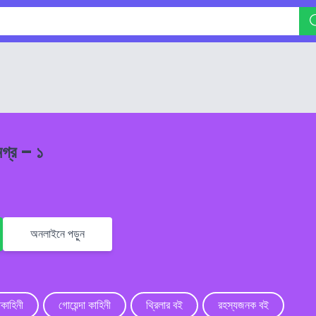
মগ্র – ১
অনলাইনে পড়ুন
পকাহিনী
গোয়েন্দা কাহিনী
থ্রিলার বই
রহস্যজনক বই