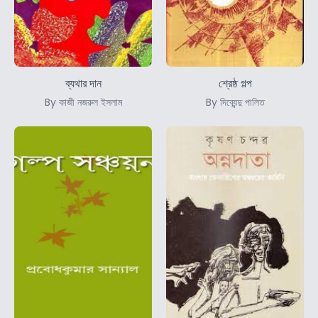
ব্যথার দান
শ্রেষ্ঠ গল্প
By কাজী নজরুল ইসলাম
By দিব্যেন্দু পালিত