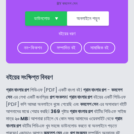
BY
কমলেশ সেন
ডাউনলোড
অনলাইনে পড়ুন
বইয়ের ধরণ
নন-ফিকশন
সম্পাদিত বই
সামাজিক বই
বইয়ের সংক্ষিপ্ত বিবরণ
গ্রাম বাংলার গল্প
পিডিএফ [PDF] একটি বাংলা বই।
গ্রাম বাংলার গল্প
-
কমলেশ
সেন
এর লেখা একটি জনপ্রিয়
গল্প সংকলন
।
গ্রাম বাংলার গল্প
বইয়ের একটি পিডিএফ
[PDF] কপি আমরা অনলাইনে খুজে পেয়েছি এবং
কমলেশ সেন
এর অসাধারণ বইটি
আপনাদের মাঝে শেয়ার করছি।
369
পৃষ্টার
গ্রাম বাংলার গল্প
বইটির পিডিএফ সাইজ
মাত্র
২০ MB
। আপনারা চাইলে যে কোন সময় আমাদের ওয়েবসাইট থেকে
গ্রাম
বাংলার গল্প
বইটির পিডিএফ খুব সহজে ডাউনলোড করতে বা অনলাইনে পড়তে
পারবেন। এছাড়াও আপনে
কমলেশ সেন
এবং
গল্প সংকলন
সম্পর্কিত অন্যান্য বই