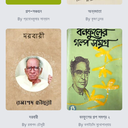
গল্প-সঞ্চয়ন
অন্নদাতা
By প্রবোধকুমার সান্যাল
By কৃষণ চন্দর
দরবারী
বনফুলের গল্প সমগ্র ২
By রমাপদ চৌধুরী
By বলাইচাঁদ মুখোপাধ্যায়