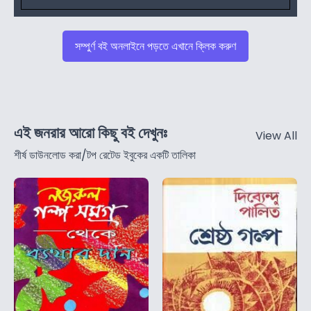
সম্পুর্ণ বই অনলাইনে পড়তে এখানে ক্লিক করুণ
এই জনরার আরো কিছু বই দেখুনঃ
View All
শীর্ষ ডাউনলোড করা/টপ রেটেড ইবুকের একটি তালিকা