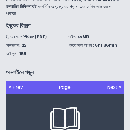
ইসলামিক চিকিৎসা বই
সম্পর্কিত অন্যান্য বই পড়তে এবং ডাউনলোড করতে
পারবেন।
ইবুকের বিররণ
ইবুকের ধরণ:
পিডিএফ (PDF)
সাইজ:
১৩ MB
ডাউনলোড:
22
পড়তে সময় লাগবে :
5hr 36min
মোট পৃষ্ঠা:
168
অনলাইনে পড়ুন
Prev
Page:
Next