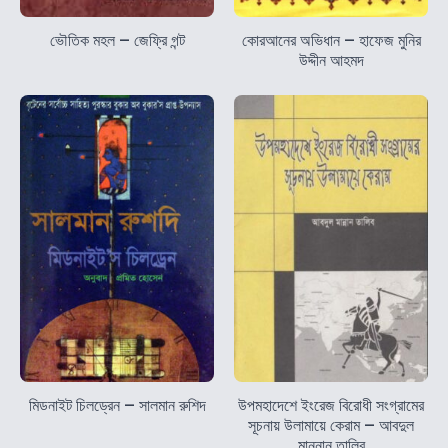
ভৌতিক মহল – জেফ্রি গন্ট
কোরআনের অভিধান – হাফেজ মুনির
উদ্দীন আহমদ
মিডনাইট চিলড্রেন – সালমান রুশিদ
উপমহাদেশে ইংরেজ বিরোধী সংগ্রামের
সূচনায় উলামায়ে কেরাম – আবদুল
মান্নান তালিব