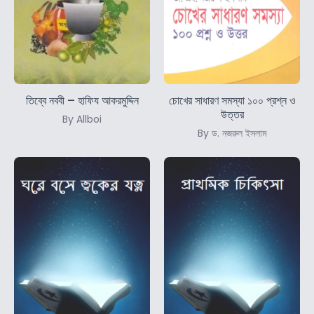
তিব্বে নববী – হাফিয আকরমুদ্দিন
চোখের সাধারণ সমস্যা ১০০ প্রশ্ন ও
উত্তর
By Allboi
By ড. নজরুল ইসলাম