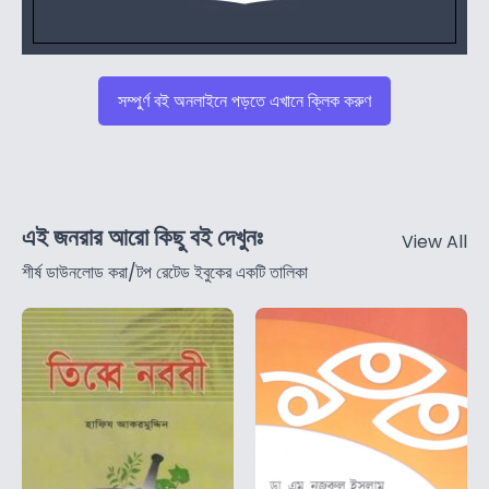
সম্পুর্ণ বই অনলাইনে পড়তে এখানে ক্লিক করুণ
এই জনরার আরো কিছু বই দেখুনঃ
View All
শীর্ষ ডাউনলোড করা/টপ রেটেড ইবুকের একটি তালিকা