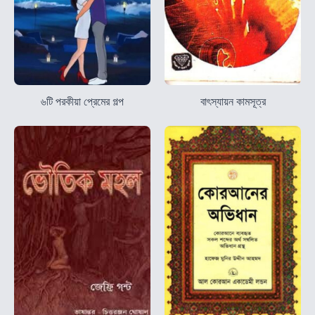
৬টি পরকীয়া প্রেমের গল্প
বাৎস্যায়ন কামসূত্র