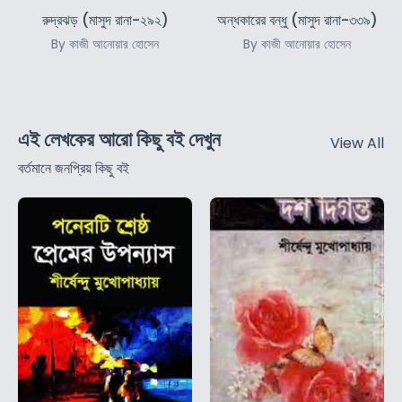
রুদ্রঝড় (মাসুদ রানা-২৯২)
অন্ধকারের বন্ধু (মাসুদ রানা-৩৩৯)
By কাজী আনোয়ার হোসেন
By কাজী আনোয়ার হোসেন
এই লেখকের আরো কিছু বই দেখুন
View All
বর্তমানে জনপ্রিয় কিছু বই