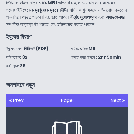
পিডিএফ সাইজ মাত্র
০.৯৯ MB
। আপনারা চাইলে যে কোন সময় আমাদের
ওয়েবসাইট থেকে
চক্রপুরের চক্করে
বইটির পিডিএফ খুব সহজে ডাউনলোড করতে বা
অনলাইনে পড়তে পারবেন। এছাড়াও আপনে
শীর্ষেন্দু মুখোপাধ্যায়
এবং
অ্যাডভেঞ্চার
সম্পর্কিত অন্যান্য বই পড়তে এবং ডাউনলোড করতে পারবেন।
ইবুকের বিররণ
ইবুকের ধরণ:
পিডিএফ (PDF)
সাইজ:
০.৯৯ MB
ডাউনলোড:
32
পড়তে সময় লাগবে :
2hr 50min
মোট পৃষ্ঠা:
85
অনলাইনে পড়ুন
Prev
Page:
Next