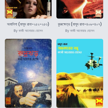
অমানিশা (মাসুদ রানা-২৫২-২৫৩)
কুরুক্ষেত্র (মাসুদ রানা-৪০৬-৪০৭)
By কাজী আনোয়ার হোসেন
By কাজী আনোয়ার হোসেন