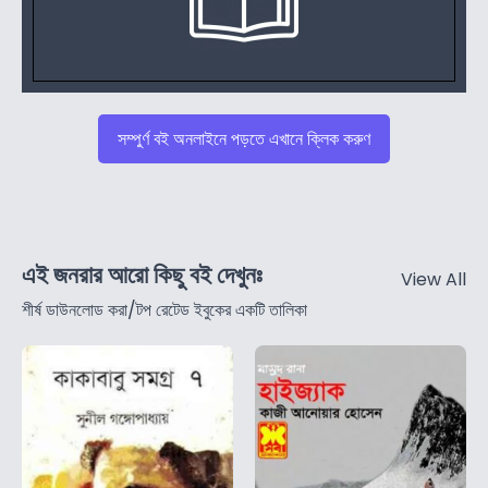
সম্পুর্ণ বই অনলাইনে পড়তে এখানে ক্লিক করুণ
এই জনরার আরো কিছু বই দেখুনঃ
View All
শীর্ষ ডাউনলোড করা/টপ রেটেড ইবুকের একটি তালিকা