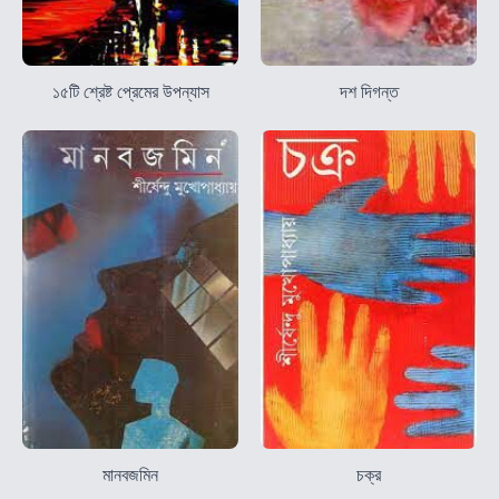
১৫টি শ্রেষ্ট প্রেমের উপন্যাস
দশ দিগন্ত
মানবজমিন
চক্র