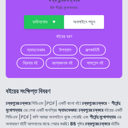
BY
শীর্ষেন্দু মুখোপাধ্যায়
ডাউনলোড
অনলাইনে পড়ুন
বইয়ের ধরণ
অ্যাডভেঞ্চার
উপন্যাস
কল্পকাহিনী
থ্রিলার বই
রহস্যজনক বই
সাসপেন্স বই
বইয়ের সংক্ষিপ্ত বিবরণ
চক্রপুরের চক্করে
পিডিএফ [PDF] একটি বাংলা বই।
চক্রপুরের চক্করে
-
শীর্ষেন্দু
মুখোপাধ্যায়
এর লেখা একটি জনপ্রিয়
অ্যাডভেঞ্চার
।
চক্রপুরের চক্করে
বইয়ের একটি
পিডিএফ [PDF] কপি আমরা অনলাইনে খুজে পেয়েছি এবং
শীর্ষেন্দু মুখোপাধ্যায়
এর
অসাধারণ বইটি আপনাদের মাঝে শেয়ার করছি।
85
পৃষ্টার
চক্রপুরের চক্করে
বইটির