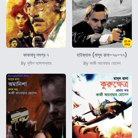
কাকাবাবু সমগ্র ৭
হাইজ্যাক (মাসুদ রানা-৭৬-৭৭)
By সুনীল গঙ্গোপাধ্যায়
By কাজী আনোয়ার হোসেন