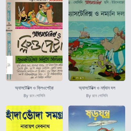
অ্যাসটেরিক্স ও ক্লিওপেট্রা
অ্যাসটেরিক্স ও নর্ম্যান দল
By রনে গোসিনি
By রনে গোসিনি