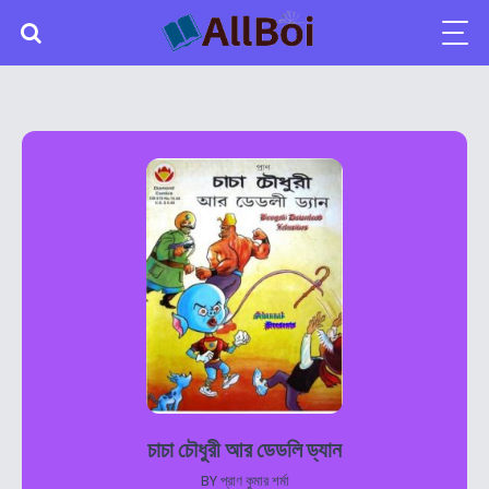
চাচা চৌধুরী আর ডেডলি ড্যান
BY
প্রাণ কুমার শর্মা