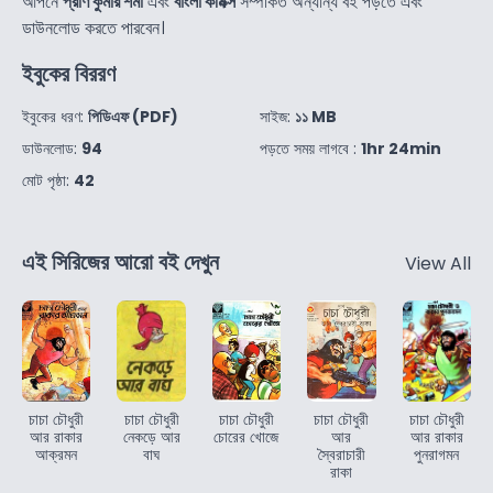
আপনে
প্রাণ কুমার শর্মা
এবং
বাংলা কমিক্স
সম্পর্কিত অন্যান্য বই পড়তে এবং
ডাউনলোড করতে পারবেন।
ইবুকের বিররণ
ইবুকের ধরণ:
পিডিএফ (PDF)
সাইজ:
১১ MB
ডাউনলোড:
94
পড়তে সময় লাগবে :
1hr 24min
মোট পৃষ্ঠা:
42
এই সিরিজের আরো বই দেখুন
View All
চাচা চৌধুরী
চাচা চৌধুরী
চাচা চৌধুরী
চাচা চৌধুরী
চাচা চৌধুরী
আর রাকার
নেকড়ে আর
চোরের খোজে
আর
আর রাকার
আক্রমন
বাঘ
স্বৈরাচারী
পুনরাগমন
রাকা