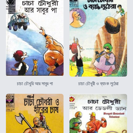
চাচা চৌধুরি আর সাবুর পা
চাচা চৌধুরী ও ব্যাংক লুঠেরা