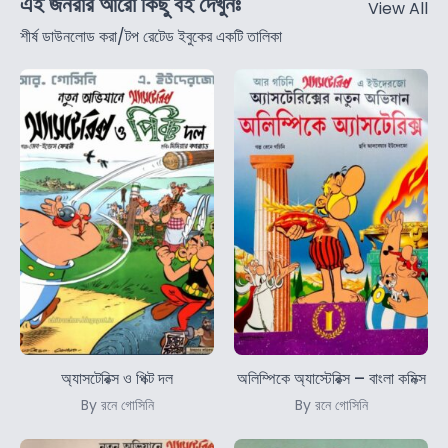
এই জনরার আরো কিছু বই দেখুনঃ
View All
শীর্ষ ডাউনলোড করা/টপ রেটেড ইবুকের একটি তালিকা
অ্যাসটেরিক্স ও পিক্ট দল
অলিম্পিকে অ্যাস্টেরিক্স – বাংলা কমিক্স
By রনে গোসিনি
By রনে গোসিনি