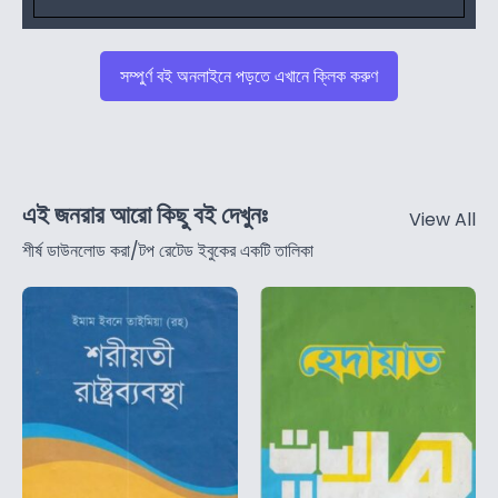
সম্পুর্ণ বই অনলাইনে পড়তে এখানে ক্লিক করুণ
এই জনরার আরো কিছু বই দেখুনঃ
View All
শীর্ষ ডাউনলোড করা/টপ রেটেড ইবুকের একটি তালিকা