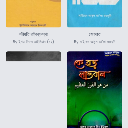
শরীয়তি রাষ্ট্রব্যবস্থা
হেদায়াত
By ইমাম ইবনে তাইমিয়ার (রহ)
By সাইয়েদ আবুল আ'লা মওদুদী