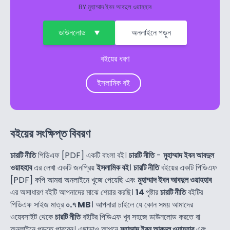
BY
মুহাম্মাদ ইবন আবদুল ওয়াহহাব
ডাউনলোড
অনলাইনে পড়ুন
বইয়ের ধরণ
ইসলামিক বই
বইয়ের সংক্ষিপ্ত বিবরণ
চারটি নীতি
পিডিএফ [PDF] একটি বাংলা বই।
চারটি নীতি
-
মুহাম্মাদ ইবন আবদুল
ওয়াহহাব
এর লেখা একটি জনপ্রিয়
ইসলামিক বই
।
চারটি নীতি
বইয়ের একটি পিডিএফ
[PDF] কপি আমরা অনলাইনে খুজে পেয়েছি এবং
মুহাম্মাদ ইবন আবদুল ওয়াহহাব
এর অসাধারণ বইটি আপনাদের মাঝে শেয়ার করছি।
14
পৃষ্টার
চারটি নীতি
বইটির
পিডিএফ সাইজ মাত্র
০.৭ MB
। আপনারা চাইলে যে কোন সময় আমাদের
ওয়েবসাইট থেকে
চারটি নীতি
বইটির পিডিএফ খুব সহজে ডাউনলোড করতে বা
অনলাইনে পড়তে পারবেন। এছাড়াও আপনে
মুহাম্মাদ ইবন আবদুল ওয়াহহাব
এবং