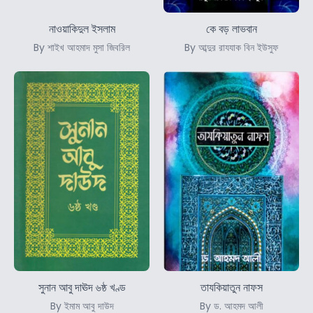
নাওয়াকিদুল ইসলাম
কে বড় লাভবান
By শাইখ আহমাদ মুসা জিবরিল
By আব্দুর রাযযাক বিন ইউসুফ
সুনান আবু দাঊদ ৬ষ্ঠ খণ্ড
তাযকিয়াতুন নাফস
By ইমাম আবু দাউদ
By ড. আহমদ আলী