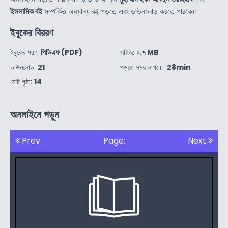
ইসলামিক বই
সম্পর্কিত অন্যান্য বই পড়তে এবং ডাউনলোড করতে পারবেন।
ইবুকের বিররণ
ইবুকের ধরণ:
পিডিএফ (PDF)
সাইজ:
০.৭ MB
ডাউনলোড:
21
পড়তে সময় লাগবে :
28min
মোট পৃষ্ঠা:
14
অনলাইনে পড়ুন
Prev
Page:
Next