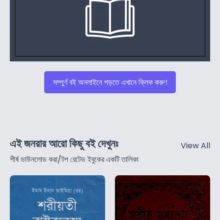
সম্পুর্ণ বই অনলাইনে পড়তে এখানে ক্লিক করুণ
এই জনরার আরো কিছু বই দেখুনঃ
View All
শীর্ষ ডাউনলোড করা/টপ রেটেড ইবুকের একটি তালিকা