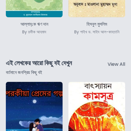
আল্লাহ্‌কে ঋণ দান
হিসনুল মুসলিম
By রফীক আহমাদ
By শাইখ ড. সাইদ আল-কাহতানি
এই লেখকের আরো কিছু বই দেখুন
View All
বর্তমানে জনপ্রিয় কিছু বই