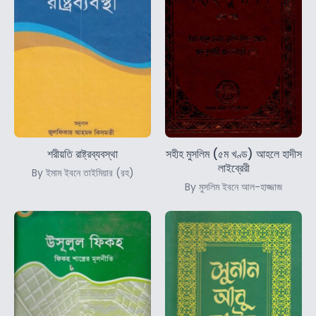
শরীয়তি রাষ্ট্রব্যবস্থা
সহীহ মুসলিম (৫ম খণ্ড) আহলে হাদীস
লাইব্রেরী
By ইমাম ইবনে তাইমিয়ার (রহ)
By মুসলিম ইবনে আল-হাজ্জাজ