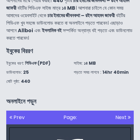
আপনাদের মাঝে শেয়ার করছি।
440
পৃষ্টার
চার ইমামের জীবনকথা – রইস আহমদ
জাফরী
বইটির পিডিএফ সাইজ মাত্র
১৪ MB
। আপনারা চাইলে যে কোন সময়
আমাদের ওয়েবসাইট থেকে
চার ইমামের জীবনকথা – রইস আহমদ জাফরী
বইটির
পিডিএফ খুব সহজে ডাউনলোড করতে বা অনলাইনে পড়তে পারবেন। এছাড়াও
আপনে
Allboi
এবং
ইসলামিক বই
সম্পর্কিত অন্যান্য বই পড়তে এবং ডাউনলোড
করতে পারবেন।
ইবুকের বিররণ
ইবুকের ধরণ:
পিডিএফ (PDF)
সাইজ:
১৪ MB
ডাউনলোড:
25
পড়তে সময় লাগবে :
14hr 40min
মোট পৃষ্ঠা:
440
অনলাইনে পড়ুন
Prev
Page:
Next