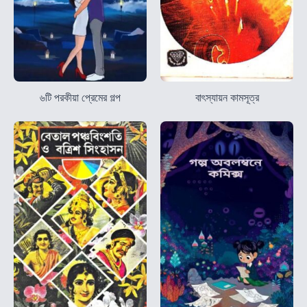
৬টি পরকীয়া প্রেমের গল্প
বাৎস্যায়ন কামসূত্র