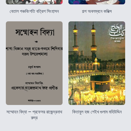
বেতাল পঞ্চবিংশতি বত্রিশ সিংহাসন
গল্প অবলম্বনে কমিক্স
সম্মোহন বিদ্যা – প্রফেসর রাজেন্দ্রনাথ
কিতাবুল হজ শেইখ গুলাম মহিউদ্দিন
রুদ্র