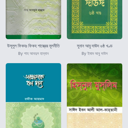
উসূলুল ফিকহঃ ফিকহ শাস্ত্রের মূলনীতি
সুনান আবু দাঊদ ৬ষ্ঠ খণ্ড
By শাহ আবদুল হান্নান
By ইমাম আবু দাউদ