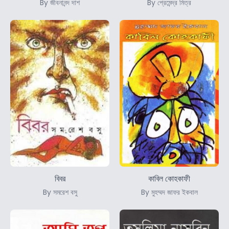
By জীবনানন্দ দাশ
By প্রেমেন্দ্র মিত্র
বিবর
কাবিল কোহকাফী
By সমরেশ বসু
By মুহম্মদ জাফর ইকবাল