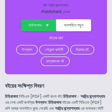
BY
শরদিন্দু বন্দ্যোপাধ্যায়
Published: ১৯৯৫
ডাউনলোড
অনলাইনে পড়ুন
বইয়ের ধরণ
উপন্যাস
গোয়েন্দা কাহিনী
থ্রিলার বই
রহস্যজনক বই
বইয়ের সংক্ষিপ্ত বিবরণ
চিড়িয়াখানা
পিডিএফ [PDF] একটি বাংলা বই।
চিড়িয়াখানা
-
শরদিন্দু বন্দ্যোপাধ্যায়
এর লেখা একটি জনপ্রিয়
উপন্যাস
।
চিড়িয়াখানা
বইয়ের একটি পিডিএফ [PDF]
কপি আমরা অনলাইনে খুজে পেয়েছি এবং
শরদিন্দু বন্দ্যোপাধ্যায়
এর অসাধারণ বইটি