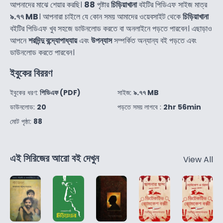
আপনাদের মাঝে শেয়ার করছি।
88
পৃষ্টার
চিড়িয়াখানা
বইটির পিডিএফ সাইজ মাত্র
৯.৭৭ MB
। আপনারা চাইলে যে কোন সময় আমাদের ওয়েবসাইট থেকে
চিড়িয়াখানা
বইটির পিডিএফ খুব সহজে ডাউনলোড করতে বা অনলাইনে পড়তে পারবেন। এছাড়াও
আপনে
শরদিন্দু বন্দ্যোপাধ্যায়
এবং
উপন্যাস
সম্পর্কিত অন্যান্য বই পড়তে এবং
ডাউনলোড করতে পারবেন।
ইবুকের বিররণ
ইবুকের ধরণ:
পিডিএফ (PDF)
সাইজ:
৯.৭৭ MB
ডাউনলোড:
20
পড়তে সময় লাগবে :
2hr 56min
মোট পৃষ্ঠা:
88
এই সিরিজের আরো বই দেখুন
View All