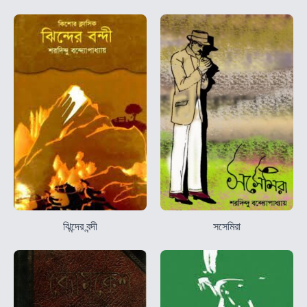
ঝিন্দের বন্দী
সসেমিরা