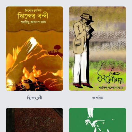
ঝিন্দের বন্দী
সসেমিরা