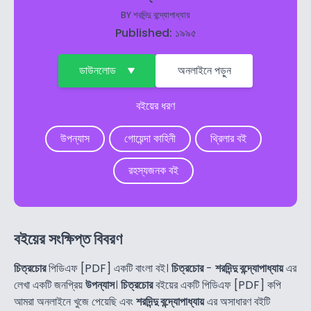
BY
শরদিন্দু বন্দ্যোপাধ্যায়
Published: ১৯৯৫
ডাউনলোড
অনলাইনে পড়ুন
বইয়ের ধরণ
উপন্যাস
গোয়েন্দা কাহিনী
থ্রিলার বই
রহস্যজনক বই
বইয়ের সংক্ষিপ্ত বিবরণ
চিত্রচোর
পিডিএফ [PDF] একটি বাংলা বই।
চিত্রচোর
-
শরদিন্দু বন্দ্যোপাধ্যায়
এর
লেখা একটি জনপ্রিয়
উপন্যাস
।
চিত্রচোর
বইয়ের একটি পিডিএফ [PDF] কপি
আমরা অনলাইনে খুজে পেয়েছি এবং
শরদিন্দু বন্দ্যোপাধ্যায়
এর অসাধারণ বইটি