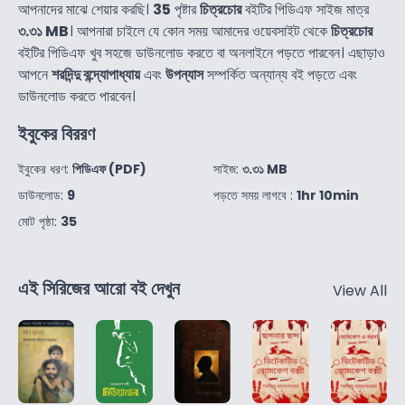
আপনাদের মাঝে শেয়ার করছি।
35
পৃষ্টার
চিত্রচোর
বইটির পিডিএফ সাইজ মাত্র
৩.৩১ MB
। আপনারা চাইলে যে কোন সময় আমাদের ওয়েবসাইট থেকে
চিত্রচোর
বইটির পিডিএফ খুব সহজে ডাউনলোড করতে বা অনলাইনে পড়তে পারবেন। এছাড়াও
আপনে
শরদিন্দু বন্দ্যোপাধ্যায়
এবং
উপন্যাস
সম্পর্কিত অন্যান্য বই পড়তে এবং
ডাউনলোড করতে পারবেন।
ইবুকের বিররণ
ইবুকের ধরণ:
পিডিএফ (PDF)
সাইজ:
৩.৩১ MB
ডাউনলোড:
9
পড়তে সময় লাগবে :
1hr 10min
মোট পৃষ্ঠা:
35
এই সিরিজের আরো বই দেখুন
View All