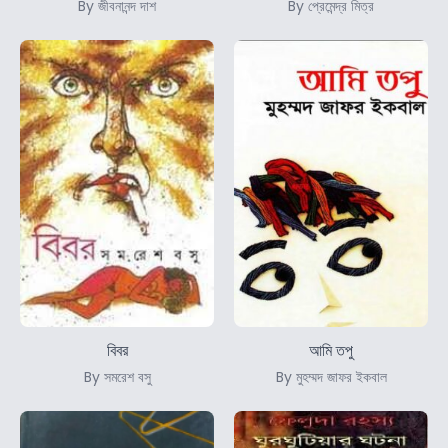
By জীবনানন্দ দাশ
By প্রেমেন্দ্র মিত্র
বিবর
আমি তপু
By সমরেশ বসু
By মুহম্মদ জাফর ইকবাল