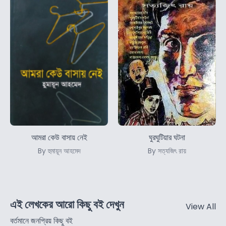
আমরা কেউ বাসায় নেই
ঘুরঘুটিয়ার ঘটনা
By হুমায়ূন আহমেদ
By সত্যজিৎ রায়
এই লেখকের আরো কিছু বই দেখুন
View All
বর্তমানে জনপ্রিয় কিছু বই