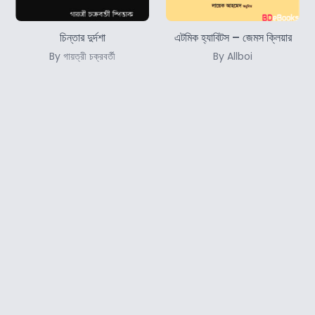
চিন্তার দুর্দশা
এটমিক হ্যাবিটস – জেমস ক্লিয়ার
By গায়ত্রী চক্রবর্তী
By Allboi