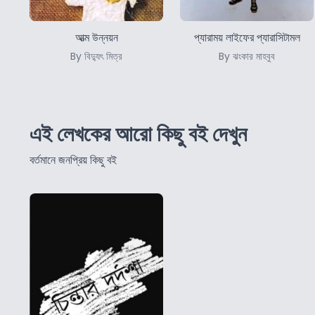
আত্ম উন্নয়ন
প্যারাময় লাইফের প্যারাসিটামল
By বিদ্যুৎ মিত্র
By ঝংকার মাহবুব
এই লেখকের আরো কিছু বই দেখুন
বর্তমানে জনপ্রিয় কিছু বই