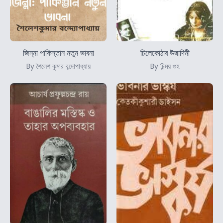
জিন্না পাকিস্তান নতুন ভাবনা
চিলেকোঠার উদ্মাদিনী
By শৈলেশ কুমার বন্দোপাধ্যায়
By চিন্ময় গুহ