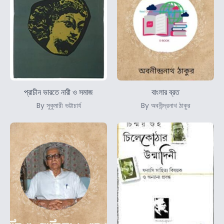
প্রাচীন ভারতে নারী ও সমাজ
বাংলার ব্রত
By সুকুমারী ভট্টাচার্য
By অবনীন্দ্রনাথ ঠাকুর