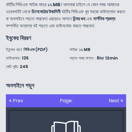
বইটির পিডিএফ সাইজ মাত্র
১২ MB
। আপনারা চাইলে যে কোন সময় আমাদের
ওয়েবসাইট থেকে
চিলেকোঠার উদ্মাদিনী
বইটির পিডিএফ খুব সহজে ডাউনলোড করতে
বা অনলাইনে পড়তে পারবেন। এছাড়াও আপনে
চিন্ময় গুহ
এবং
দার্শনিক প্রবন্ধ
সম্পর্কিত অন্যান্য বই পড়তে এবং ডাউনলোড করতে পারবেন।
ইবুকের বিররণ
ইবুকের ধরণ:
পিডিএফ (PDF)
সাইজ:
১২ MB
ডাউনলোড:
135
পড়তে সময় লাগবে :
8hr 12min
মোট পৃষ্ঠা:
246
অনলাইনে পড়ুন
Prev
Page:
Next