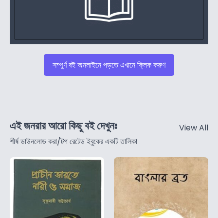
সম্পুর্ণ বই অনলাইনে পড়তে এখানে ক্লিক করুণ
এই জনরার আরো কিছু বই দেখুনঃ
View All
শীর্ষ ডাউনলোড করা/টপ রেটেড ইবুকের একটি তালিকা