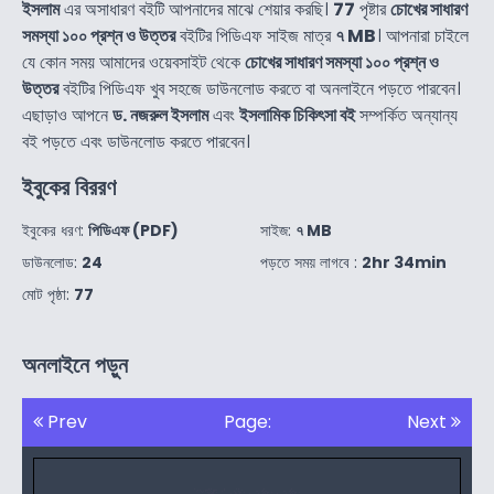
ইসলাম
এর অসাধারণ বইটি আপনাদের মাঝে শেয়ার করছি।
77
পৃষ্টার
চোখের সাধারণ
সমস্যা ১০০ প্রশ্ন ও উত্তর
বইটির পিডিএফ সাইজ মাত্র
৭ MB
। আপনারা চাইলে
যে কোন সময় আমাদের ওয়েবসাইট থেকে
চোখের সাধারণ সমস্যা ১০০ প্রশ্ন ও
উত্তর
বইটির পিডিএফ খুব সহজে ডাউনলোড করতে বা অনলাইনে পড়তে পারবেন।
এছাড়াও আপনে
ড. নজরুল ইসলাম
এবং
ইসলামিক চিকিৎসা বই
সম্পর্কিত অন্যান্য
বই পড়তে এবং ডাউনলোড করতে পারবেন।
ইবুকের বিররণ
ইবুকের ধরণ:
পিডিএফ (PDF)
সাইজ:
৭ MB
ডাউনলোড:
24
পড়তে সময় লাগবে :
2hr 34min
মোট পৃষ্ঠা:
77
অনলাইনে পড়ুন
Prev
Page:
Next