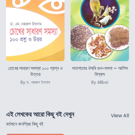
চোখের সাধারণ সমস্যা ১০০ প্রশ্ন ও
লতাপাতার ঔষধি গুন-মসলা – আশিস
উত্তর
বিশ্বাস
By ড. নজরুল ইসলাম
By Allboi
এই লেখকের আরো কিছু বই দেখুন
View All
বর্তমানে জনপ্রিয় কিছু বই