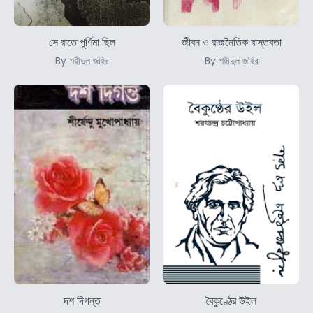
সে রাতে পূর্ণিমা ছিল
জীবন ও রাজনৈতিক বাস্তবতা
By শহীদুল জহির
By শহীদুল জহির
দশ দিগন্ত
বৈকুণ্ঠের উইল