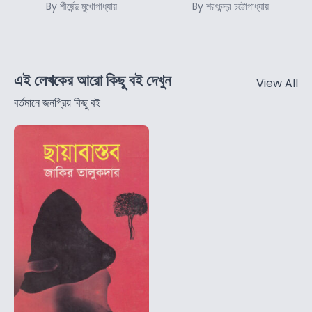
By শীর্ষেন্দু মুখোপাধ্যায়
By শরৎচন্দ্র চট্টোপাধ্যায়
এই লেখকের আরো কিছু বই দেখুন
View All
বর্তমানে জনপ্রিয় কিছু বই