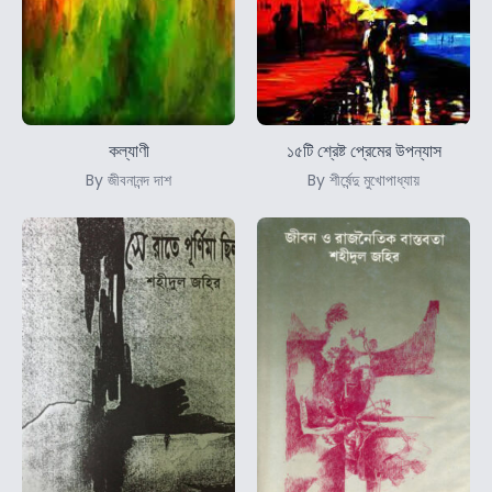
কল্যাণী
১৫টি শ্রেষ্ট প্রেমের উপন্যাস
By জীবনানন্দ দাশ
By শীর্ষেন্দু মুখোপাধ্যায়