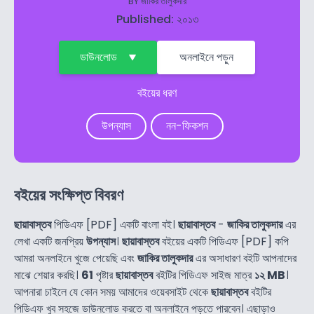
BY
জাকির তালুকদার
Published: ২০১৩
ডাউনলোড
অনলাইনে পড়ুন
বইয়ের ধরণ
উপন্যাস
নন-ফিকশন
বইয়ের সংক্ষিপ্ত বিবরণ
ছায়াবাস্তব
পিডিএফ [PDF] একটি বাংলা বই।
ছায়াবাস্তব
-
জাকির তালুকদার
এর
লেখা একটি জনপ্রিয়
উপন্যাস
।
ছায়াবাস্তব
বইয়ের একটি পিডিএফ [PDF] কপি
আমরা অনলাইনে খুজে পেয়েছি এবং
জাকির তালুকদার
এর অসাধারণ বইটি আপনাদের
মাঝে শেয়ার করছি।
61
পৃষ্টার
ছায়াবাস্তব
বইটির পিডিএফ সাইজ মাত্র
১২ MB
।
আপনারা চাইলে যে কোন সময় আমাদের ওয়েবসাইট থেকে
ছায়াবাস্তব
বইটির
পিডিএফ খুব সহজে ডাউনলোড করতে বা অনলাইনে পড়তে পারবেন। এছাড়াও