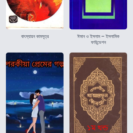
বাৎস্যায়ন কামসূত্র
ঈমান ও ইসলাম – ইসলামিক
ফাউন্ডেশন