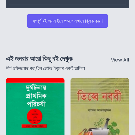
সম্পুর্ণ বই অনলাইনে পড়তে এখানে ক্লিক করুণ
এই জনরার আরো কিছু বই দেখুনঃ
View All
শীর্ষ ডাউনলোড করা/টপ রেটেড ইবুকের একটি তালিকা