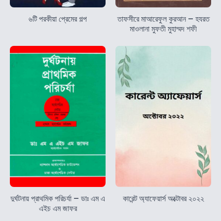
৬টি পরকীয়া প্রেমের গল্প
তাফসীরে মাআরেফুল কুরআন – হযরত
মাওলানা মুফতী মুহাম্মদ শফী
দুর্ঘটনায় প্রাথমিক পরিচর্যা – ডাঃ এম এ
কারেন্ট অ্যাফেয়ার্স অক্টোবর ২০২২
এইচ এম জাফর