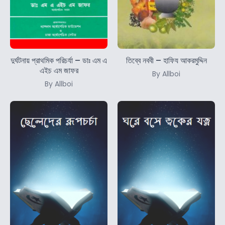
দুর্ঘটনায় প্রাথমিক পরিচর্যা – ডাঃ এম এ
তিব্বে নববী – হাফিয আকরমুদ্দিন
এইচ এম জাফর
By Allboi
By Allboi