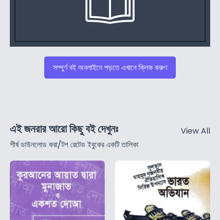
সম্পুর্ণ বই অনলাইনে পড়তে এখানে ক্লিক করুণ
এই জনরার আরো কিছু বই দেখুনঃ
View All
শীর্ষ ডাউনলোড করা/টপ রেটেড ইবুকের একটি তালিকা