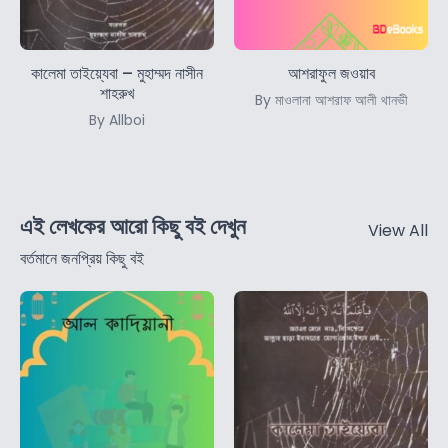
কালেমা তাইয়্যেবা – মুহাম্মদ নাসীন
আশরাফুল জওয়াব
শাহরুখ
By মাওলানা আশরাফ আলী থানভী
By Allboi
এই লেখকের আরো কিছু বই দেখুন
View All
বর্তমানে জনপ্রিয় কিছু বই