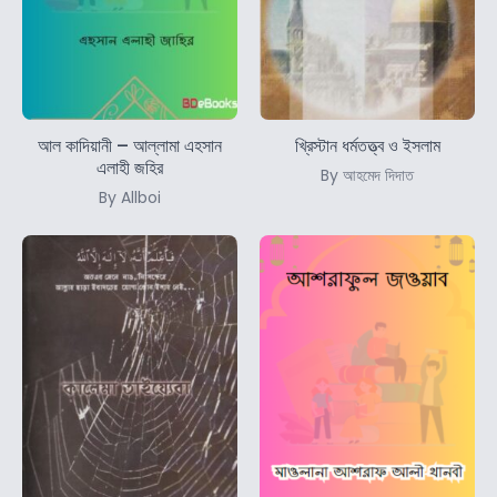
আল কাদিয়ানী – আল্লামা এহসান
খ্রিস্টান ধর্মতত্ত্ব ও ইসলাম
এলাহী জহির
By আহমেদ দিদাত
By Allboi