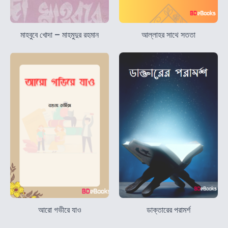
মাহবুবে খোদা – মাহমুদুর রহমান
আল্লাহর সাথে সততা
আরো গভীরে যাও
ডাক্তারের পরামর্শ