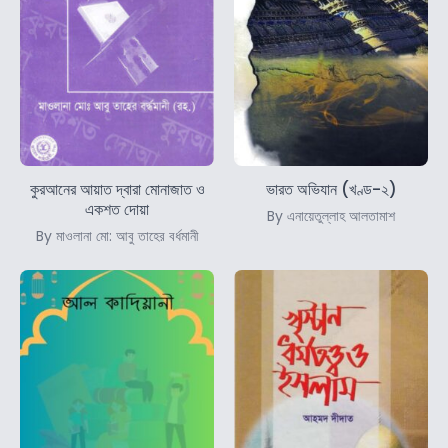
কুরআনের আয়াত দ্বারা মোনাজাত ও
ভারত অভিযান (খণ্ড-২)
একশত দোয়া
By এনায়েতুল্লাহ আলতামাশ
By মাওলানা মো: আবু তাহের বর্ধমানী