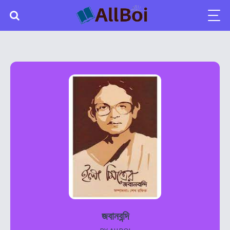
জবানবন্দি