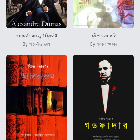
দ্য কাউন্ট অব মন্টে ক্রিস্টো
ক্রীতদাসের হাসি
By আলেক্সঁদ্র দ্যুমা
By শওকত ওসমান