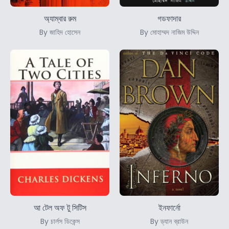
অ্যাম্বার রুম
গডফাদার
By জাহিদ হোসেন
By মোহাম্মদ নাজিম উদ্দিন
আ টেল অফ টু সিটিস
ইনফার্নো
By চার্লস ডিকেন্স
By ড্যান ব্রাউন