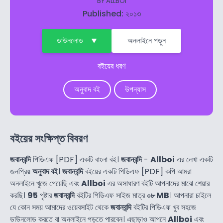
BY
ALLBOI
Published: ২০১৩
ডাউনলোড
অনলাইনে পড়ুন
বইয়ের ধরণ
অনুবাদ বই
উপন্যাস
বইয়ের সংক্ষিপ্ত বিবরণ
জবানবন্দি
পিডিএফ [PDF] একটি বাংলা বই।
জবানবন্দি
-
Allboi
এর লেখা একটি
জনপ্রিয়
অনুবাদ বই
।
জবানবন্দি
বইয়ের একটি পিডিএফ [PDF] কপি আমরা
অনলাইনে খুজে পেয়েছি এবং
Allboi
এর অসাধারণ বইটি আপনাদের মাঝে শেয়ার
করছি।
95
পৃষ্টার
জবানবন্দি
বইটির পিডিএফ সাইজ মাত্র
০৮ MB
। আপনারা চাইলে
যে কোন সময় আমাদের ওয়েবসাইট থেকে
জবানবন্দি
বইটির পিডিএফ খুব সহজে
ডাউনলোড করতে বা অনলাইনে পড়তে পারবেন। এছাড়াও আপনে
Allboi
এবং