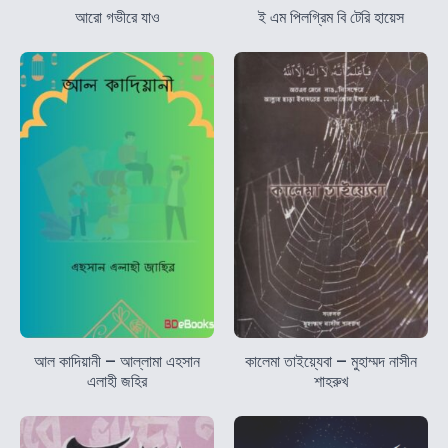
আরো গভীরে যাও
ই এম পিলগ্রিম বি টেরি হায়েস
আল কাদিয়ানী – আল্লামা এহসান
কালেমা তাইয়্যেবা – মুহাম্মদ নাসীন
এলাহী জহির
শাহরুখ