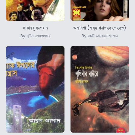
কাকাবাবু সমগ্র ৭
অমানিশা (মাসুদ রানা-২৫২-২৫৩)
By সুনীল গঙ্গোপাধ্যায়
By কাজী আনোয়ার হোসেন