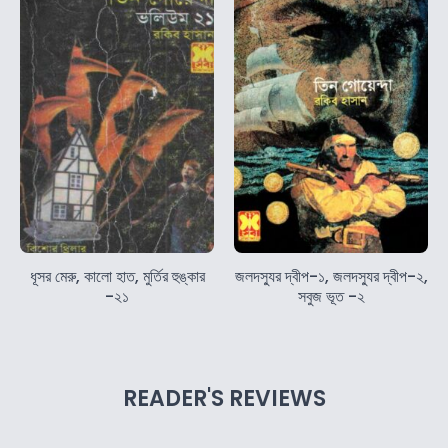
ধূসর মেরু, কালো হাত, মুর্তির হুঙ্কার
জলদস্যুর দ্বীপ-১, জলদস্যুর দ্বীপ-২,
-২১
সবুজ ভূত -২
READER'S REVIEWS