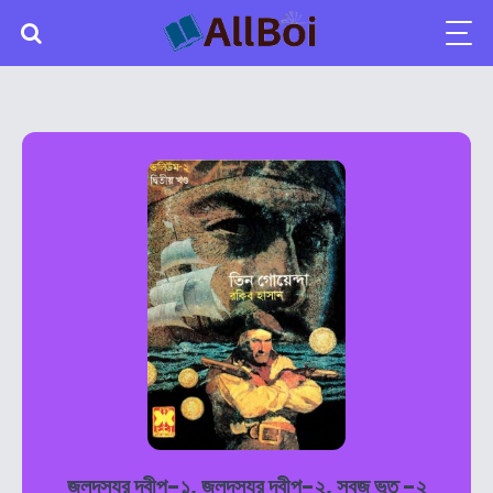
জলদস্যুর দ্বীপ-১, জলদস্যুর দ্বীপ-২, সবুজ ভূত -২