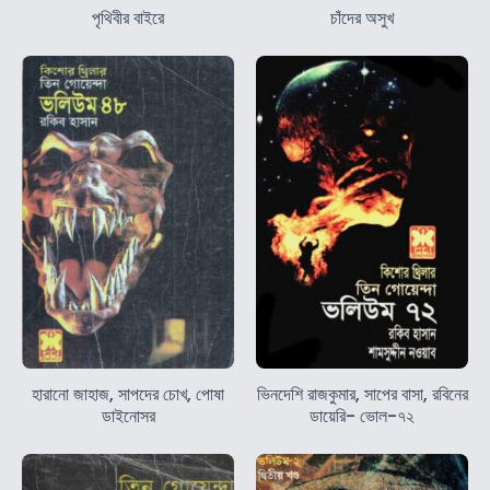
পৃথিবীর বাইরে
চাঁদের অসুখ
হারানো জাহাজ, সাপদের চোখ, পোষা
ভিনদেশি রাজকুমার, সাপের বাসা, রবিনের
ডাইনোসর
ডায়েরি- ভোল-৭২