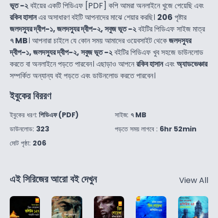
ভূত -২
বইয়ের একটি পিডিএফ [PDF] কপি আমরা অনলাইনে খুজে পেয়েছি এবং
রকিব হাসান
এর অসাধারণ বইটি আপনাদের মাঝে শেয়ার করছি।
206
পৃষ্টার
জলদস্যুর দ্বীপ-১, জলদস্যুর দ্বীপ-২, সবুজ ভূত -২
বইটির পিডিএফ সাইজ মাত্র
৭ MB
। আপনারা চাইলে যে কোন সময় আমাদের ওয়েবসাইট থেকে
জলদস্যুর
দ্বীপ-১, জলদস্যুর দ্বীপ-২, সবুজ ভূত -২
বইটির পিডিএফ খুব সহজে ডাউনলোড
করতে বা অনলাইনে পড়তে পারবেন। এছাড়াও আপনে
রকিব হাসান
এবং
অ্যাডভেঞ্চার
সম্পর্কিত অন্যান্য বই পড়তে এবং ডাউনলোড করতে পারবেন।
ইবুকের বিররণ
ইবুকের ধরণ:
পিডিএফ (PDF)
সাইজ:
৭ MB
ডাউনলোড:
323
পড়তে সময় লাগবে :
6hr 52min
মোট পৃষ্ঠা:
206
এই সিরিজের আরো বই দেখুন
View All