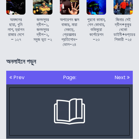
অমঙ্গলের
জলদস্যুর
অপারেশন কক্স
পুরনো কামান,
জিনার সেই
ছায়া, খুনি
দ্বীপ-১,
বাজার, মায়া
গেল কোথায়,
দ্বীপ+কুকুর
লাশ, ড্রাগন
জলদস্যুর
নেকড়ে,
শুকিমুরো
খেকো
রাজার দেশে
দ্বীপ-২,
প্রেতাত্মার
কর্পোরেশন
ডাইনী+গুপ্তচর
– ১২৭
সবুজ ভূত -২
প্রতিশোধ-
-২৩
শিকারী -২৫
ভোল-২৪
অনলাইনে পড়ুন
Prev
Page:
Next