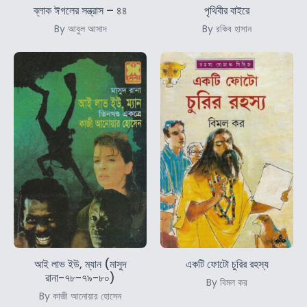
ব্লাক ঈগলের সন্ত্রাস – ৪৪
পৃথিবীর বাইরে
By আবুল আসাদ
By রকিব হাসান
আই লাভ ইউ, ম্যান (মাসুদ
একটি ফোটো চুরির রহস্য
রানা-৭৮-৭৯-৮০)
By বিমল কর
By কাজী আনোয়ার হোসেন