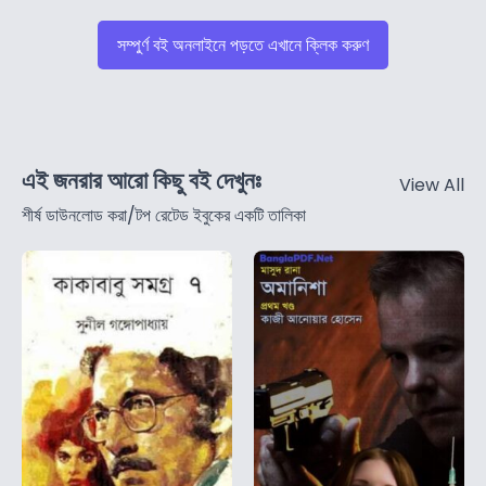
সম্পুর্ণ বই অনলাইনে পড়তে এখানে ক্লিক করুণ
এই জনরার আরো কিছু বই দেখুনঃ
View All
শীর্ষ ডাউনলোড করা/টপ রেটেড ইবুকের একটি তালিকা