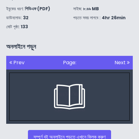
ইবুকের ধরণ:
পিডিএফ (PDF)
সাইজ:
৮.৬৯ MB
ডাউনলোড:
32
পড়তে সময় লাগবে :
4hr 26min
মোট পৃষ্ঠা:
133
অনলাইনে পড়ুন
Prev
Page:
Next
সম্পুর্ণ বই অনলাইনে পড়তে এখানে ক্লিক করুণ