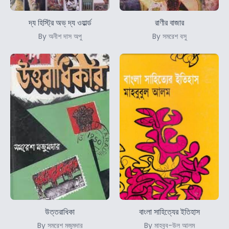
দ্য হিস্ট্রি অভ্ দ্য ওয়ার্ল্ড
রাণীর বাজার
By অনীশ দাস অপু
By সমরেশ বসু
উত্তরাধিকা
বাংলা সাহিত্যের ইতিহাস
By সমরেশ মজুমদার
By মাহবুব-উল আলম