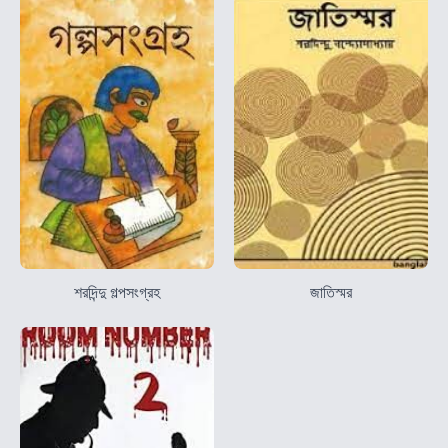
শরদিন্দু গল্পসংগ্রহ
জাতিস্মর