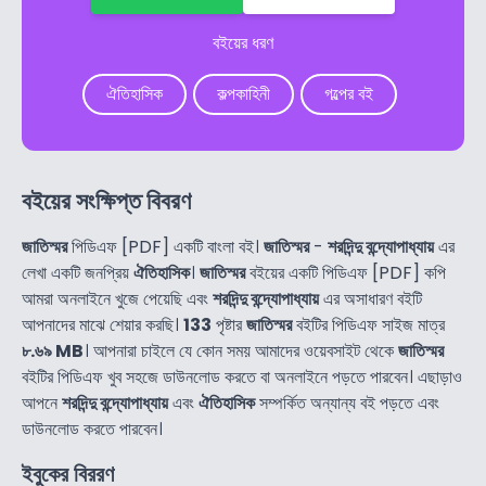
বইয়ের ধরণ
ঐতিহাসিক
কল্পকাহিনী
গল্পের বই
বইয়ের সংক্ষিপ্ত বিবরণ
জাতিস্মর
পিডিএফ [PDF] একটি বাংলা বই।
জাতিস্মর
-
শরদিন্দু বন্দ্যোপাধ্যায়
এর
লেখা একটি জনপ্রিয়
ঐতিহাসিক
।
জাতিস্মর
বইয়ের একটি পিডিএফ [PDF] কপি
আমরা অনলাইনে খুজে পেয়েছি এবং
শরদিন্দু বন্দ্যোপাধ্যায়
এর অসাধারণ বইটি
আপনাদের মাঝে শেয়ার করছি।
133
পৃষ্টার
জাতিস্মর
বইটির পিডিএফ সাইজ মাত্র
৮.৬৯ MB
। আপনারা চাইলে যে কোন সময় আমাদের ওয়েবসাইট থেকে
জাতিস্মর
বইটির পিডিএফ খুব সহজে ডাউনলোড করতে বা অনলাইনে পড়তে পারবেন। এছাড়াও
আপনে
শরদিন্দু বন্দ্যোপাধ্যায়
এবং
ঐতিহাসিক
সম্পর্কিত অন্যান্য বই পড়তে এবং
ডাউনলোড করতে পারবেন।
ইবুকের বিররণ