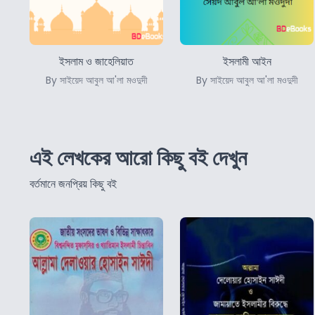
ইসলাম ও জাহেলিয়াত
ইসলামী আইন
By সাইয়েদ আবুল আ'লা মওদুদী
By সাইয়েদ আবুল আ'লা মওদুদী
এই লেখকের আরো কিছু বই দেখুন
বর্তমানে জনপ্রিয় কিছু বই