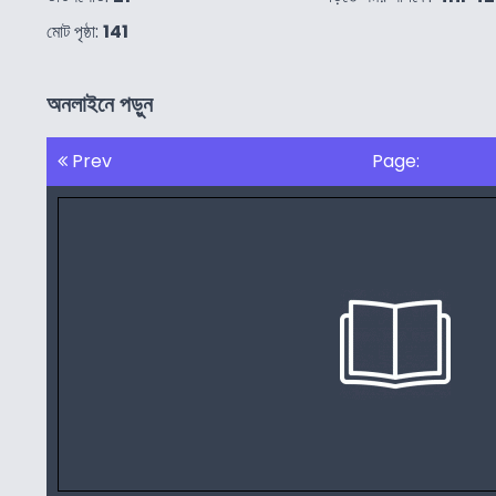
মোট পৃষ্ঠা:
141
অনলাইনে পড়ুন
Prev
Page: