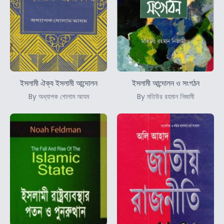
ইসলামী ঐক্য ইসলামী আন্দোলন
ইসলামী আন্দোলন ও সংগঠন
By অধ্যাপক গোলাম আযম
By মতিউর রহমান নিজামী