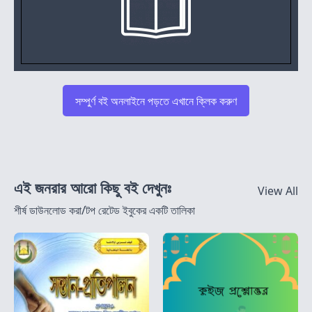
সম্পুর্ণ বই অনলাইনে পড়তে এখানে ক্লিক করুণ
এই জনরার আরো কিছু বই দেখুনঃ
View All
শীর্ষ ডাউনলোড করা/টপ রেটেড ইবুকের একটি তালিকা