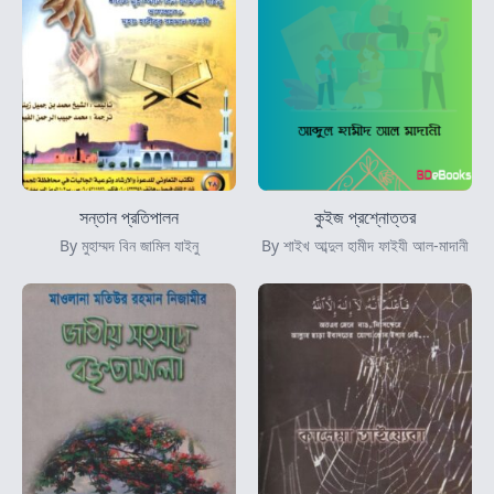
সন্তান প্রতিপালন
কুইজ প্রশ্নোত্তর
By মুহাম্মদ বিন জামিল যাইনু
By শাইখ আব্দুল হামীদ ফাইযী আল-মাদানী