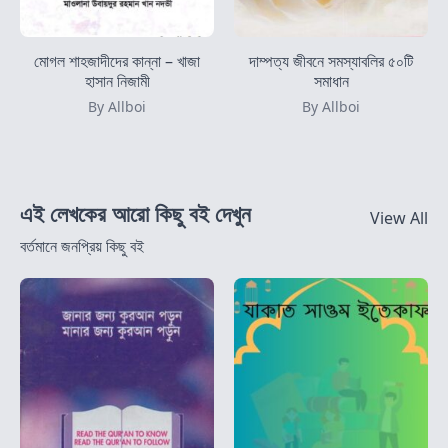
মোগল শাহজাদীদের কান্না – খাজা
দাম্পত্য জীবনে সমস্যাবলির ৫০টি
হাসান নিজামী
সমাধান
By Allboi
By Allboi
এই লেখকের আরো কিছু বই দেখুন
View All
বর্তমানে জনপ্রিয় কিছু বই